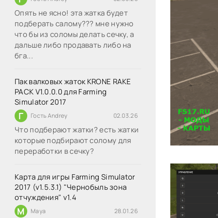
Опять не ясно! эта жатка будет
подберать салому??? мне нужно
что бы из соломы делать сечку, а
дальше либо продавать либо на
бга...
Пак валковых жаток KRONE RAKE
PACK V1.0.0.0 для Farming
Simulator 2017
Г
Гость Andrey
02.03.26
Что подберают жатки? есть жатки
которые подбирают солому для
переработки в сечку?
Карта для игры Farming Simulator
2017 (v1.5.3.1) "Чернобыль зона
отчуждения" v1.4
M
Maya
28.01.26