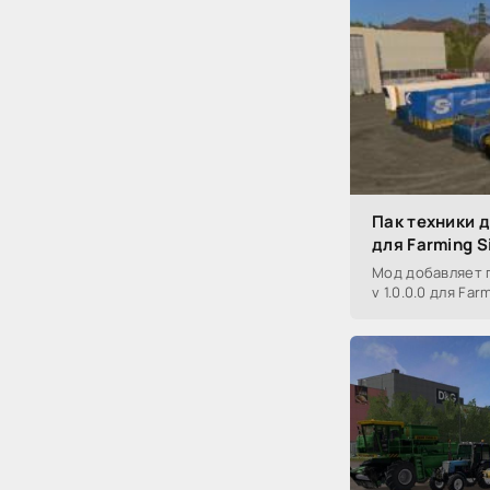
Пак техники д
для Farming S
Мод добавляет п
v 1.0.0.0 для Far