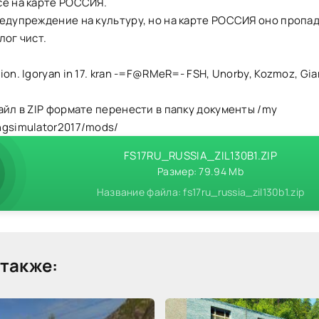
се на карте РОССИЯ.
едупреждение на культуру, но на карте РОССИЯ оно пропад
лог чист.
on. Igoryan in 17. kran -=F@RMeR=- FSH, Unorby, Kozmoz, Gia
айл в ZIP формате перенести в папку документы /my
ngsimulator2017/mods/
FS17RU_RUSSIA_ZIL130B1.ZIP
Размер: 79.94 Mb
Название файла: fs17ru_russia_zil130b1.zip
также: