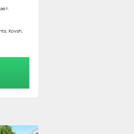
ает.
nts, Kovsh,