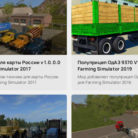
ля карты России v 1.0.0.0
Полуприцеп ОдАЗ 9370 V1
imulator 2017
Farming Simulator 2019
ак техники для карты России
Мод добавляет полуприцеп Од
ming Simulator 2017.
для Farming Simulator 2019.