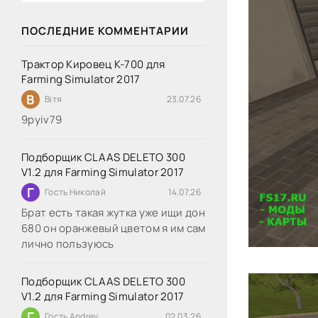
ПОСЛЕДНИЕ КОММЕНТАРИИ
Трактор Кировец К-700 для
Farming Simulator 2017
В
Вітя
23.07.26
9руіv79
Подборщик CLAAS DELETO 300
V1.2 для Farming Simulator 2017
Г
Гость Николай
14.07.26
Брат есть такая жутка уже ищи дон
680 он оранжевый цветом я им сам
лично пользуюсь
Подборщик CLAAS DELETO 300
V1.2 для Farming Simulator 2017
Г
Гость Andrey
02.03.26