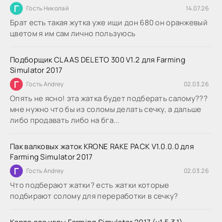
Г
Гость Николай
14.07.26
Брат есть такая жутка уже ищи дон 680 он оранжевый
цветом я им сам лично пользуюсь
Подборщик CLAAS DELETO 300 V1.2 для Farming
Simulator 2017
Г
Гость Andrey
02.03.26
Опять не ясно! эта жатка будет подберать салому???
мне нужно что бы из соломы делать сечку, а дальше
либо продавать либо на бга...
Пак валковых жаток KRONE RAKE PACK V1.0.0.0 для
Farming Simulator 2017
Г
Гость Andrey
02.03.26
Что подберают жатки? есть жатки которые
подбирают солому для переработки в сечку?