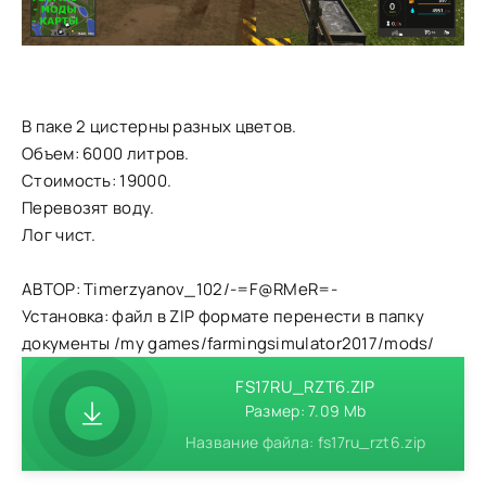
В паке 2 цистерны разных цветов.
Объем: 6000 литров.
Стоимость: 19000.
Перевозят воду.
Лог чист.
АВТОР: Timerzyanov_102/-=F@RMeR=-
Установка: файл в ZIP формате перенести в папку
документы /my games/farmingsimulator2017/mods/
FS17RU_RZT6.ZIP
Размер: 7.09 Mb
Название файла: fs17ru_rzt6.zip