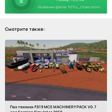
Название файла: fs17ru_cityeconomy_unzip.rar
Смотрите также:
Пак техники FS19 MCE MACHINERY PACK V0.7