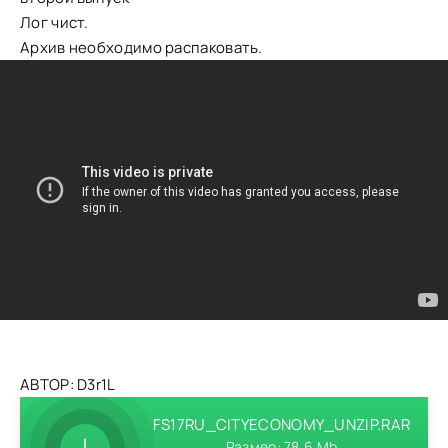
Лог чист.
Архив необходимо распаковать.
АВТОР: D3r1L
FS17RU_CITYECONOMY_UNZIP.RAR
Размер: 78.6 Mb