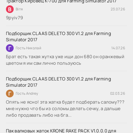
Трактор Кировец К-700 для Farming Simulator 2017
В
Вітя
23.07.26
9руіv79
Подборщик CLAAS DELETO 300 V1.2 для Farming
Simulator 2017
Г
Гость Николай
14.07.26
Брат есть такая жутка уже ищи дон 680 он оранжевый
цветом я им сам лично пользуюсь
Подборщик CLAAS DELETO 300 V1.2 для Farming
Simulator 2017
Г
Гость Andrey
02.03.26
Опять не ясно! эта жатка будет подберать салому???
мне нужно что бы из соломы делать сечку, а дальше
либо продавать либо на бга...
Пак валковых жаток KRONE RAKE PACK V1.0.0.0 для