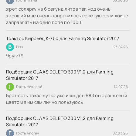
Г
Гость misha
08.08.26
жрет солярку на 6 секунд литра так мод очень
хороший мне очень понравилось советую если хоите
заправлять на одно поле по 1000
Трактор Кировец К-700 для Farming Simulator 2017
В
Вітя
23.07.26
9руіv79
Подборщик CLAAS DELETO 300 V1.2 для Farming
Simulator 2017
Г
Гость Николай
14.07.26
Брат есть такая жутка уже ищи дон 680 он оранжевый
цветом я им сам лично пользуюсь
Подборщик CLAAS DELETO 300 V1.2 для Farming
Simulator 2017
Г
Гость Andrey
02.03.26