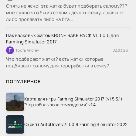
Опять не ясно! эта жатка будет подберать салому???
мне нужно что бы из соломы делать сечку, а дальше
либо продавать либо на бга...
Пак валковых жаток KRONE RAKE PACK V1.0.0.0 для
Farming Simulator 2017
Г
Гость Andrey
02.03.26
Что подберают жатки? есть жатки которые
подбирают солому для переработки в сечку?
ПОПУЛЯРНОЕ
Карта для игры Farming Simulator 2017 (v1.5.3.1)
"Чернобыль зона отчуждения" v1.4
Скрипт AutoDrive v2.0.0.9 Farming Simulator 2022