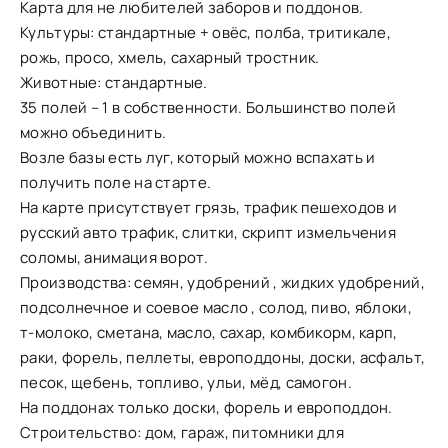
Карта для не любителей заборов и поддонов.
Культуры: стандартные + овёс, полба, тритикале,
рожь, просо, хмель, сахарный тростник.
Животные: стандартные.
35 полей – 1 в собственности. Большинство полей
можно объединить.
Возле базы есть луг, который можно вспахать и
получить поле на старте.
На карте присутствует грязь, трафик пешеходов и
русский авто трафик, слитки, скрипт измельчения
соломы, анимация ворот.
Производства: семян, удобрений , жидких удобрений,
подсолнечное и соевое масло , солод, пиво, яблоки,
т-молоко, сметана, масло, сахар, комбикорм, карп,
раки, форель, пеллеты, европоддоны, доски, асфальт,
песок, щебень, топливо, ульи, мёд, самогон.
На поддонах только доски, форель и европоддон.
Строительство: дом, гараж, питомники для