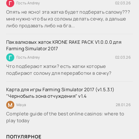
Г
Гость Andrey
02.03.26
Опять не ясно! эта жатка будет подберать салому???
мне нужно что бы из соломы делать сечку, а дальше
либо продавать либо на бга...
Пак валковых жаток KRONE RAKE PACK V1.0.0.0 для
Farming Simulator 2017
Г
Гость Andrey
02.03.26
Что подберают жатки? есть жатки которые
подбирают солому для переработки в сечку?
Карта для игры Farming Simulator 2017 (v1.5.3.1)
"Чернобыль зона отчуждения" v1.4
M
Maya
28.01.26
Complete guide of the best online casinos: where to
play today
ПОПУЛЯРНОЕ