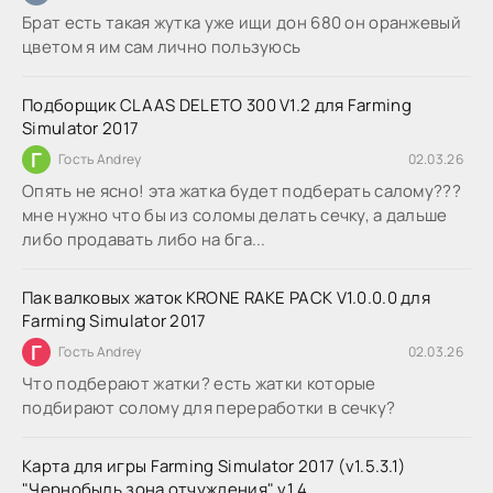
Брат есть такая жутка уже ищи дон 680 он оранжевый
цветом я им сам лично пользуюсь
Подборщик CLAAS DELETO 300 V1.2 для Farming
Simulator 2017
Г
Гость Andrey
02.03.26
Опять не ясно! эта жатка будет подберать салому???
мне нужно что бы из соломы делать сечку, а дальше
либо продавать либо на бга...
Пак валковых жаток KRONE RAKE PACK V1.0.0.0 для
Farming Simulator 2017
Г
Гость Andrey
02.03.26
Что подберают жатки? есть жатки которые
подбирают солому для переработки в сечку?
Карта для игры Farming Simulator 2017 (v1.5.3.1)
"Чернобыль зона отчуждения" v1.4