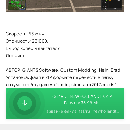
Скорость: 53 км/ч.
Стоимость: 231000.
Выбор колес и двигателя.
Лог чист.
АВТОР: GIANTS Software, Custom Modding, Hein, Brad
Установка: файл в ZIP формате перенести в папку
документы /my games/farmingsimulator2017/mods/
FS17RU_NEWHOLLANDT7.ZIP
Размер: 38.99 Mb
Название файла: fs17ru_newhollandt7.zip