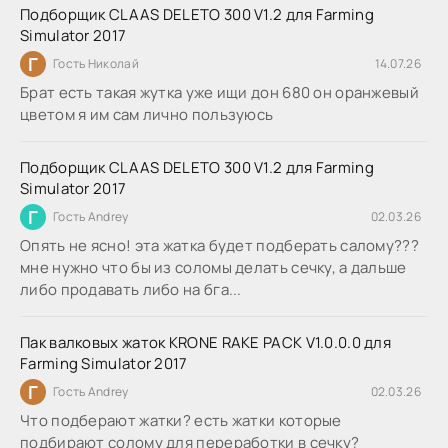
Подборщик CLAAS DELETO 300 V1.2 для Farming
Simulator 2017
Г
Гость Николай
14.07.26
Брат есть такая жутка уже ищи дон 680 он оранжевый
цветом я им сам лично пользуюсь
Подборщик CLAAS DELETO 300 V1.2 для Farming
Simulator 2017
Г
Гость Andrey
02.03.26
Опять не ясно! эта жатка будет подберать салому???
мне нужно что бы из соломы делать сечку, а дальше
либо продавать либо на бга...
Пак валковых жаток KRONE RAKE PACK V1.0.0.0 для
Farming Simulator 2017
Г
Гость Andrey
02.03.26
Что подберают жатки? есть жатки которые
подбирают солому для переработки в сечку?