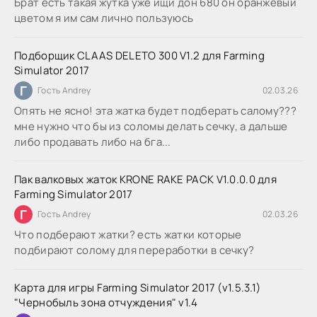
Брат есть такая жутка уже ищи дон 680 он оранжевый
цветом я им сам лично пользуюсь
Подборщик CLAAS DELETO 300 V1.2 для Farming
Simulator 2017
Г
Гость Andrey
02.03.26
Опять не ясно! эта жатка будет подберать салому???
мне нужно что бы из соломы делать сечку, а дальше
либо продавать либо на бга...
Пак валковых жаток KRONE RAKE PACK V1.0.0.0 для
Farming Simulator 2017
Г
Гость Andrey
02.03.26
Что подберают жатки? есть жатки которые
подбирают солому для переработки в сечку?
Карта для игры Farming Simulator 2017 (v1.5.3.1)
"Чернобыль зона отчуждения" v1.4