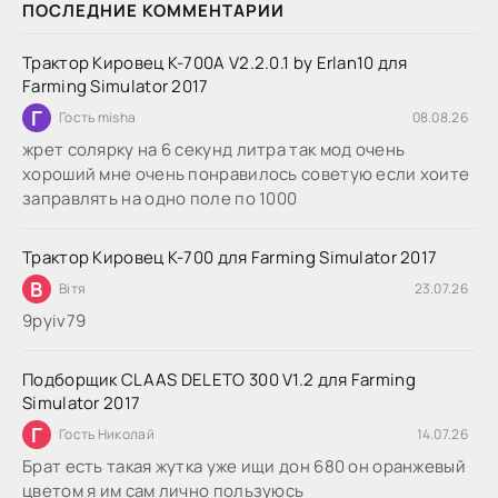
ПОСЛЕДНИЕ КОММЕНТАРИИ
Трактор Кировец К-700А V2.2.0.1 by Erlan10 для
Farming Simulator 2017
Г
Гость misha
08.08.26
жрет солярку на 6 секунд литра так мод очень
хороший мне очень понравилось советую если хоите
заправлять на одно поле по 1000
Трактор Кировец К-700 для Farming Simulator 2017
В
Вітя
23.07.26
9руіv79
Подборщик CLAAS DELETO 300 V1.2 для Farming
Simulator 2017
Г
Гость Николай
14.07.26
Брат есть такая жутка уже ищи дон 680 он оранжевый
цветом я им сам лично пользуюсь