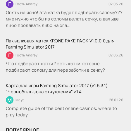
Г
Гость Andrey
02.03.26
Опять не ясно! эта жатка будет подберать салому???
мне нужно что бы из соломы делать сечку, а дальше
либо продавать либо на бга...
Пак валковых жаток KRONE RAKE PACK V1.0.0.0 для
Farming Simulator 2017
Г
Гость Andrey
02.03.26
Что подберают жатки? есть жатки которые
подбирают солому для переработки в сечку?
Карта для игры Farming Simulator 2017 (v1.5.3.1)
"Чернобыль зона отчуждения" v1.4
M
Maya
28.01.26
Complete guide of the best online casinos: where to
play today
ПОПУЛЯРНОЕ