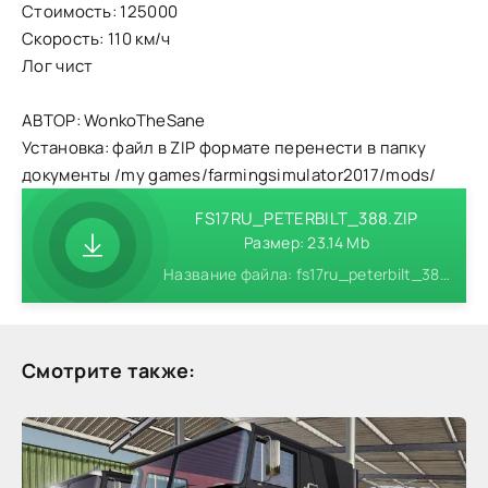
Стоимость: 125000
Скорость: 110 км/ч
Лог чист
АВТОР: WonkoTheSane
Установка: файл в ZIP формате перенести в папку
документы /my games/farmingsimulator2017/mods/
FS17RU_PETERBILT_388.ZIP
Размер: 23.14 Mb
Название файла: fs17ru_peterbilt_388.zip
Смотрите также: