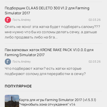
Подборщик CLAAS DELETO 300 V1.2 для Farming
Simulator 2017
Г
Гость Andrey
02.03.26
Опять не ясно! эта жатка будет подберать салому???
мне нужно что бы из соломы делать сечку, а дальше
либо продавать либо на бга...
Пак валковых жаток KRONE RAKE PACK V1.0.0.0 для
Farming Simulator 2017
Г
Гость Andrey
02.03.26
Что подберают жатки? есть жатки которые
подбирают солому для переработки в сечку?
ПОПУЛЯРНОЕ
Карта для игры Farming Simulator 2017 (v1.5.3.1)
"Чернобыль зона отчуждения" v1.4