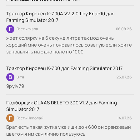
Трактор Кировец К-700А V2.2.0.1 by Erlan10 для
Farming Simulator 2017
Г
Гость misha
08.08.26
жрет солярку на 6 секунд литра так мод очень
хороший мне очень понравилось советую если хоите
заправлять на одно поле по 1000
Трактор Кировец К-700 для Farming Simulator 2017
В
Вітя
23.07.26
9руіv79
Подборщик CLAAS DELETO 300 V1.2 для Farming
Simulator 2017
Г
Гость Николай
14.07.26
Брат есть такая жутка уже ищи дон 680 он оранжевый
цветом я им сам лично пользуюсь