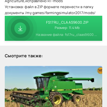
Agriculture,исправлено RT-mods
Установка: файл в ZIP формате перенести в папку
документы /my games/farmingsimulator2017/mods/
FS17RU_CLAAS9600.ZIP
Размер: 11.4 Mb
Название файла: fs17ru_claas9600.zip
Смотрите также: