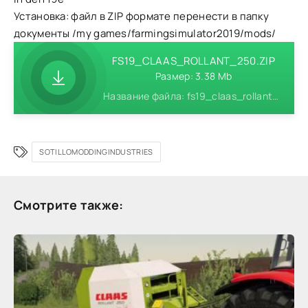
Установка: файл в ZIP формате перенести в папку
документы /my games/farmingsimulator2019/mods/
FS19_CLAAS_ROLLANT_250.ZIP
Размер: 3.38 Mb
Название файла: fs19_claas_rollant_250.zip
SOTILLOMODDINGINDUSTRIES
Смотрите также: