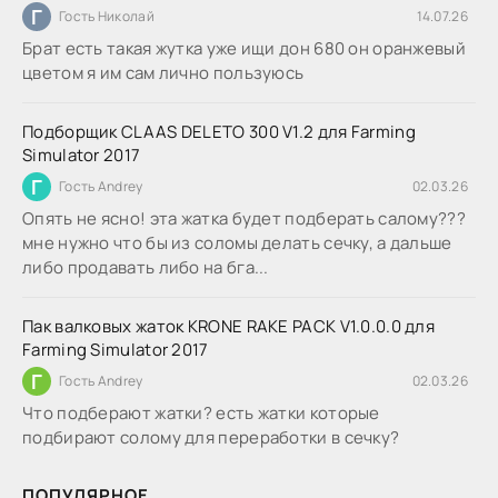
Г
Гость Николай
14.07.26
Брат есть такая жутка уже ищи дон 680 он оранжевый
цветом я им сам лично пользуюсь
Подборщик CLAAS DELETO 300 V1.2 для Farming
Simulator 2017
Г
Гость Andrey
02.03.26
Опять не ясно! эта жатка будет подберать салому???
мне нужно что бы из соломы делать сечку, а дальше
либо продавать либо на бга...
Пак валковых жаток KRONE RAKE PACK V1.0.0.0 для
Farming Simulator 2017
Г
Гость Andrey
02.03.26
Что подберают жатки? есть жатки которые
подбирают солому для переработки в сечку?
ПОПУЛЯРНОЕ