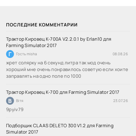
ПОСЛЕДНИЕ КОММЕНТАРИИ
Трактор Кировец К-700А V2.2.0.1 by Erlan10 для
Farming Simulator 2017
Г
Гость misha
08.08.26
жрет солярку на 6 секунд литра так мод очень
хороший мне очень понравилось советую если хоите
заправлять на одно поле по 1000
Трактор Кировец К-700 для Farming Simulator 2017
В
Вітя
23.07.26
9руіv79
Подборщик CLAAS DELETO 300 V1.2 для Farming
Simulator 2017