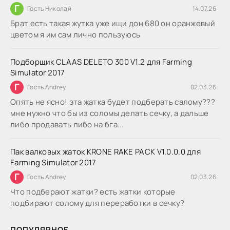
Г
Гость Николай
14.07.26
Брат есть такая жутка уже ищи дон 680 он оранжевый
цветом я им сам лично пользуюсь
Подборщик CLAAS DELETO 300 V1.2 для Farming
Simulator 2017
Г
Гость Andrey
02.03.26
Опять не ясно! эта жатка будет подберать салому???
мне нужно что бы из соломы делать сечку, а дальше
либо продавать либо на бга...
Пак валковых жаток KRONE RAKE PACK V1.0.0.0 для
Farming Simulator 2017
Г
Гость Andrey
02.03.26
Что подберают жатки? есть жатки которые
подбирают солому для переработки в сечку?
ПОПУЛЯРНОЕ