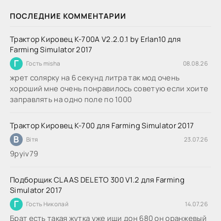
ПОСЛЕДНИЕ КОММЕНТАРИИ
Трактор Кировец К-700А V2.2.0.1 by Erlan10 для
Farming Simulator 2017
Г
Гость misha
08.08.26
жрет солярку на 6 секунд литра так мод очень
хороший мне очень понравилось советую если хоите
заправлять на одно поле по 1000
Трактор Кировец К-700 для Farming Simulator 2017
В
Вітя
23.07.26
9руіv79
Подборщик CLAAS DELETO 300 V1.2 для Farming
Simulator 2017
Г
Гость Николай
14.07.26
Брат есть такая жутка уже ищи дон 680 он оранжевый