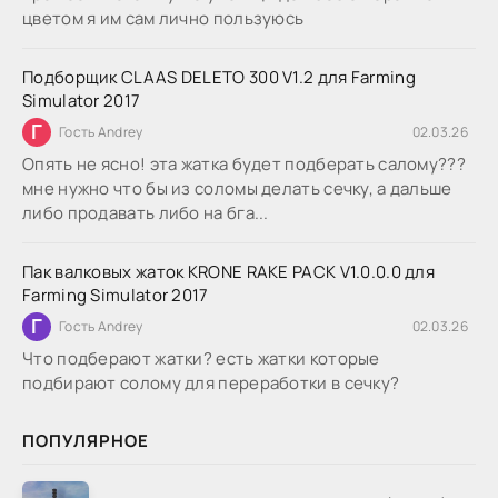
цветом я им сам лично пользуюсь
Подборщик CLAAS DELETO 300 V1.2 для Farming
Simulator 2017
Г
Гость Andrey
02.03.26
Опять не ясно! эта жатка будет подберать салому???
мне нужно что бы из соломы делать сечку, а дальше
либо продавать либо на бга...
Пак валковых жаток KRONE RAKE PACK V1.0.0.0 для
Farming Simulator 2017
Г
Гость Andrey
02.03.26
Что подберают жатки? есть жатки которые
подбирают солому для переработки в сечку?
ПОПУЛЯРНОЕ