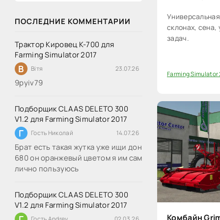
Универсальная 
ПОСЛЕДНИЕ КОММЕНТАРИИ
склонах, сена,
задач.
Трактор Кировец К-700 для
Farming Simulator 2017
В
Вітя
23.07.26
Farming Simulator
0
9руіv79
Подборщик CLAAS DELETO 300
V1.2 для Farming Simulator 2017
Г
Гость Николай
14.07.26
Брат есть такая жутка уже ищи дон
680 он оранжевый цветом я им сам
лично пользуюсь
Подборщик CLAAS DELETO 300
V1.2 для Farming Simulator 2017
Комбайн Grim
Г
Гость Andrey
02.03.26