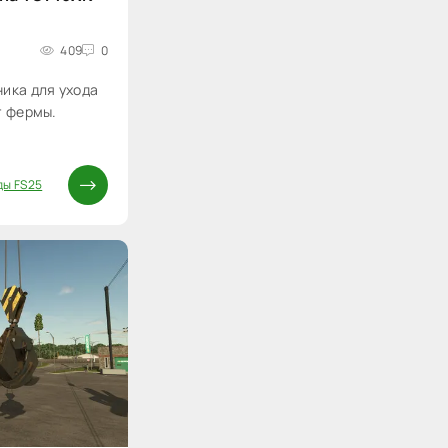
409
0
ика для ухода
г фермы.
ды FS25