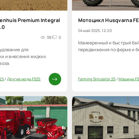
nhuis Premium Integral
Мотоцикл Husqvarna FE 
.0
04 май 2025, 12:20
381
0
Маневренный и быстрый бай
удование для
передвижения по ферме и 
ки и внесения жидких
воза.
 25
/
Другие моды FS25
Farming Simulator 25
/
Машины F
0