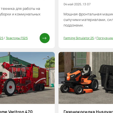
04 май 2025, 13:07
техника для работы на
 уборки и коммунальных
Мощная фронтальная машин
сыпучими материалами, си
поддонами.
 25
/
Тракторы FS25
Farming Simulator 25
/
Погрузчик
0
me Varitron 470
Газонокосилка Husqvar