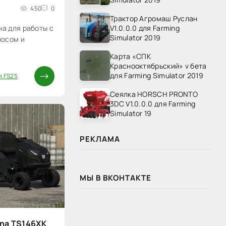
450
0
Трактор Агромаш Руслан
V1.0.0.0 для Farming
а для работы с
Simulator 2019
лосом и
Карта «СПК
Краснооктябрьский» v бета
для Farming Simulator 2019
и FS25
Сеялка HORSCH PRONTO
3DC V1.0.0.0 для Farming
Simulator 19
РЕКЛАМА
МЫ В ВКОНТАКТЕ
na TS146XK