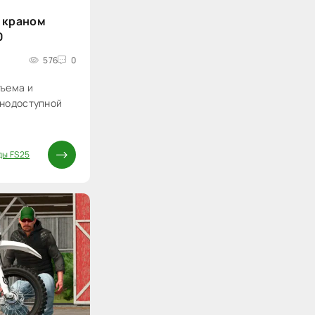
 краном
0
576
0
ъема и
днодоступной
ды FS25