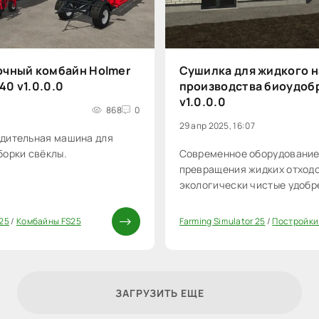
чный комбайн Holmer
Сушилка для жидкого н
40 v1.0.0.0
производства биоудоб
v1.0.0.0
4
868
0
29 апр 2025, 16:07
дительная машина для
борки свёклы.
Современное оборудование
превращения жидких отходо
экологически чистые удобр
 25
/
Комбайны FS25
Farming Simulator 25
/
Постройки
0
ЗАГРУЗИТЬ ЕЩЕ