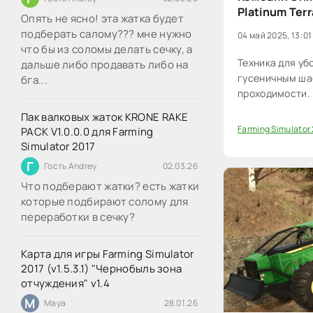
Platinum Terr
Опять не ясно! эта жатка будет
подберать салому??? мне нужно
04 май 2025, 13:01
что бы из соломы делать сечку, а
Техника для уб
дальше либо продавать либо на
гусеничным ша
бга...
проходимости.
Пак валковых жаток KRONE RAKE
Farming Simulator
PACK V1.0.0.0 для Farming
0
Simulator 2017
Г
Гость Andrey
02.03.26
Что подберают жатки? есть жатки
которые подбирают солому для
переработки в сечку?
Карта для игры Farming Simulator
2017 (v1.5.3.1) "Чернобыль зона
отчуждения" v1.4
M
Maya
28.01.26