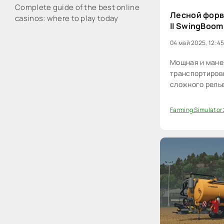
Complete guide of the best online
Лесной форв
casinos: where to play today
II SwingBoom
04 май 2025, 12:4
Мощная и мане
транспортировк
сложного рель
Farming Simulator
0