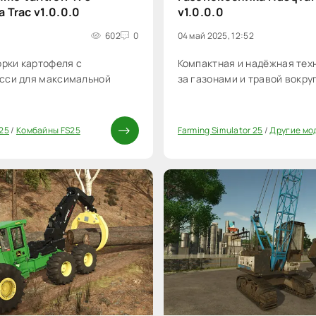
a Trac v1.0.0.0
v1.0.0.0
602
0
04 май 2025, 12:52
орки картофеля с
Компактная и надёжная техн
сси для максимальной
за газонами и травой вокру
 25
/
Комбайны FS25
Farming Simulator 25
/
Другие мо
0