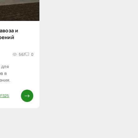
авоза и
рений
567
0
 для
в в
ения.
 FS25