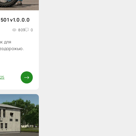
501 v1.0.0.0
809
0
к для
бездорожью.
S25