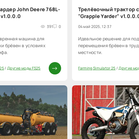
ардер John Deere 768L-
Трелёвочный трактор с
 v1.0.0.0
"Grapple Yarder" v1.0.0.
5
391
0
04 май 2025, 12:37
вренная машина для
Идеальное решение для под
и брёвен в условиях
перемещения брёвен в тру
ефа.
местности.
 25
/
Другие моды FS25
Farming Simulator 25
/
Другие мо
0