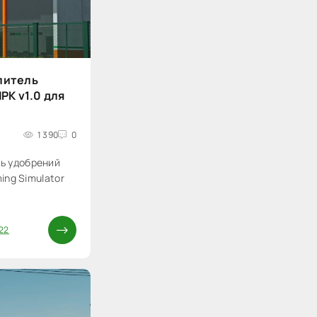
литель
PK v1.0 для
1 390
0
ь удобрений
ing Simulator
22