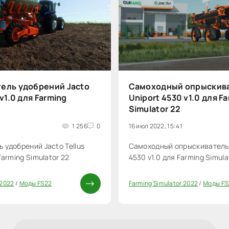
ель удобрений Jacto
Самоходный опрыскива
v1.0 для Farming
Uniport 4530 v1.0 для F
Simulator 22
1 256
0
16 июл 2022, 15:41
 удобрений Jacto Tellus
Самоходный опрыскиватель 
Farming Simulator 22
4530 v1.0 для Farming Simula
 2022
/
Моды FS22
Farming Simulator 2022
/
Моды FS
20