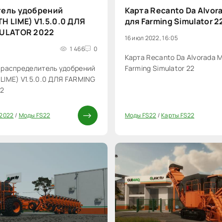
ель удобрений
Карта Recanto Da Alvora
H LIME) V1.5.0.0 ДЛЯ
для Farming Simulator 2
MULATOR 2022
16 июл 2022, 16:05
3
1 466
0
Карта Recanto Da Alvorada M
 распределитель удобрений
Farming Simulator 22
IME) V1.5.0.0 ДЛЯ FARMING
2
 2022
/
Моды FS22
Моды FS22
/
Карты FS22
0