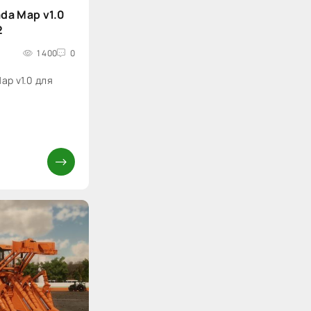
da Map v1.0
2
1 400
0
ap v1.0 для