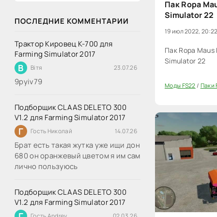
Пак Ropa Mau
Simulator 22
ПОСЛЕДНИЕ КОММЕНТАРИИ
19 июл 2022, 20:2
Трактор Кировец К-700 для
Пак Ropa Maus P
Farming Simulator 2017
Simulator 22
В
Вітя
23.07.26
9руіv79
Моды FS22
/
Паки 
0
Подборщик CLAAS DELETO 300
V1.2 для Farming Simulator 2017
Г
Гость Николай
14.07.26
Брат есть такая жутка уже ищи дон
680 он оранжевый цветом я им сам
лично пользуюсь
Подборщик CLAAS DELETO 300
V1.2 для Farming Simulator 2017
Г
Гость Andrey
02.03.26