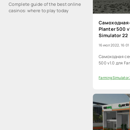
Complete guide of the best online
casinos: where to play today
Самоходная с
Planter 500 v
Simulator 22
16 июл 2022, 16:01
Самоходная сея
500 v1.0 для Fa
Farming Simulator
0