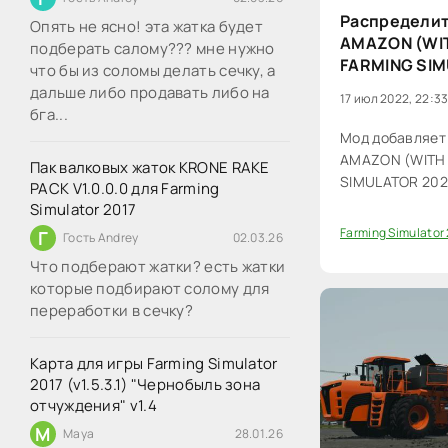
Распределит
Опять не ясно! эта жатка будет
AMAZON (WIT
подберать салому??? мне нужно
FARMING SI
что бы из соломы делать сечку, а
дальше либо продавать либо на
17 июл 2022, 22:3
бга...
Мод добавляет
AMAZON (WITH L
Пак валковых жаток KRONE RAKE
SIMULATOR 202
PACK V1.0.0.0 для Farming
Simulator 2017
Farming Simulator
Г
Гость Andrey
02.03.26
60
Что подберают жатки? есть жатки
которые подбирают солому для
переработки в сечку?
Карта для игры Farming Simulator
2017 (v1.5.3.1) "Чернобыль зона
отчуждения" v1.4
M
Maya
28.01.26