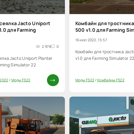
еялка Jacto Uniport
Комбайн для тростника
1.0 для Farming
500 v1.0 для Farming Si
16 июл 2022, 15:57
2 978
0
Комбайн для тростника Jact
лка Jacto Uniport Planter
v1.0 для Farming Simulator 2
rming Simulator 22
 2022
/
Моды FS22
Моды FS22
/
Комбайны FS22
0