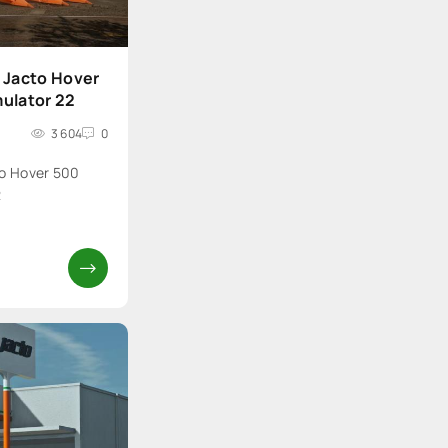
 Jacto Hover
mulator 22
3 604
0
o Hover 500
2