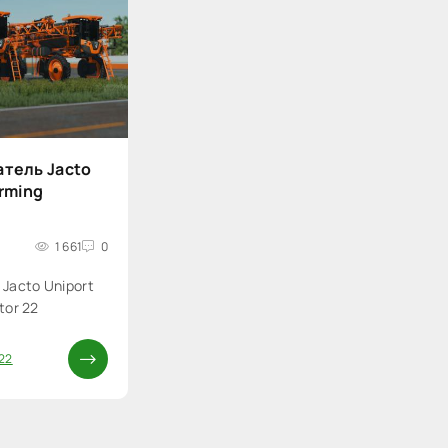
тель Jacto
arming
1 661
0
Jacto Uniport
tor 22
22