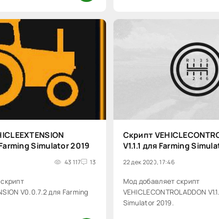
HICLEEXTENSION
Скрипт VEHICLECONTR
 Farming Simulator 2019
V1.1.1 для Farming Simul
43 117
13
22 дек 2020, 17:46
 скрипт
Мод добавляет скрипт
SION V0.0.7.2 для Farming
VEHICLECONTROLADDON V1.1.1
Simulator 2019.