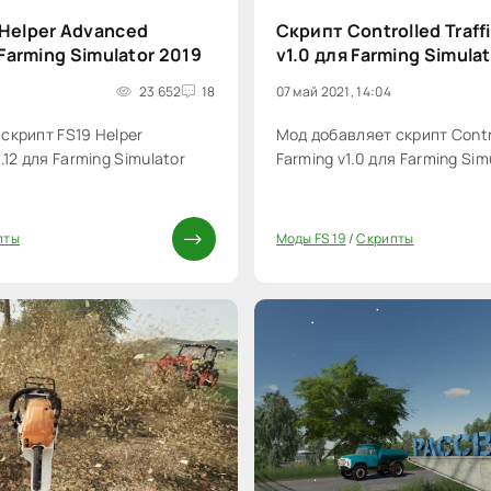
 Helper Advanced
Скрипт Controlled Traff
 Farming Simulator 2019
v1.0 для Farming Simula
23 652
18
07 май 2021, 14:04
скрипт FS19 Helper
Мод добавляет скрипт Contro
.12 для Farming Simulator
Farming v1.0 для Farming Sim
пты
Моды FS 19
/
Скрипты
0