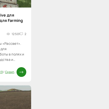
ive для
 для Farming
12 501
2
ы «Рассвет».
 для
боты в полях и
одства и
19
/
Скрипты