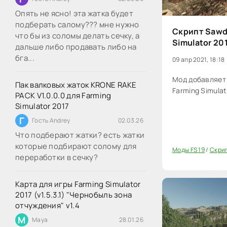
Опять не ясно! эта жатка будет
подберать салому??? мне нужно
Скрипт Sawdu
что бы из соломы делать сечку, а
Simulator 20
дальше либо продавать либо на
бга...
09 апр 2021, 18:18
Мод добавляет 
Пак валковых жаток KRONE RAKE
Farming Simulat
PACK V1.0.0.0 для Farming
Simulator 2017
Г
Гость Andrey
02.03.26
Что подберают жатки? есть жатки
которые подбирают солому для
Моды FS 19
/
Скри
60
переработки в сечку?
Карта для игры Farming Simulator
2017 (v1.5.3.1) "Чернобыль зона
отчуждения" v1.4
M
Maya
28.01.26