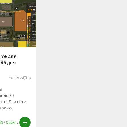
ive для
.95 для
5 942
0
ы
коло 70
рте. Для сети
версию
19
/
Скрипты