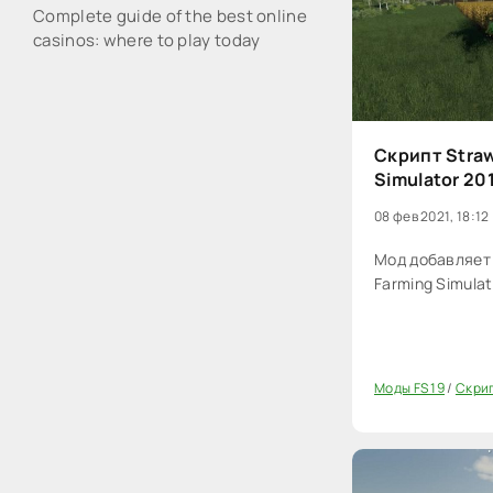
Complete guide of the best online
casinos: where to play today
Скрипт Straw
Simulator 20
08 фев 2021, 18:12
Мод добавляет 
Farming Simulat
Моды FS 19
/
Скри
0