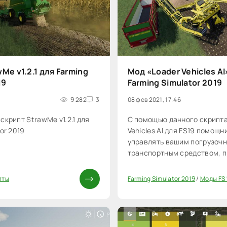
Me v1.2.1 для Farming
Мод «Loader Vehicles AI»
19
Farming Simulator 2019
9 282
3
08 фев 2021, 17:46
скрипт StrawMe v1.2.1 для
С помощью данного скрипта
or 2019
Vehicles AI для FS19 помощн
управлять вашим погрузоч
транспортным средством, 
поставьте транспортное ср
перед загружаемой массой и
пты
Farming Simulator 2019
/
Моды FS 
0