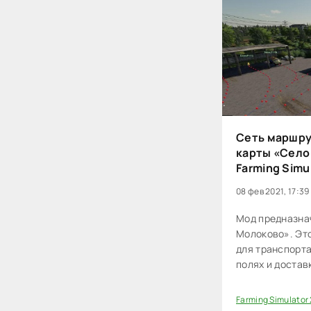
Сеть маршру
карты «Село 
Farming Simul
08 фев 2021, 17:39
Мод предназна
Молоково». Эт
для транспорта
полях и достав
и хранилища. Д
использовал в
Farming Simulator
100
AutoDrive 1.1.0.7