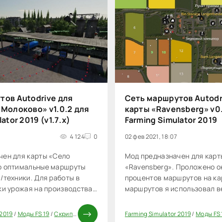
тов Autodrive для
Сеть маршрутов Autodr
Молоково» v1.0.2 для
карты «Ravensberg» v0
ator 2019 (v1.7.x)
Farming Simulator 2019
4 124
0
02 фев 2021, 18:07
чен для карты «Село
Мод предназначен для карт
о оптимальные маршруты
«Ravensberg». Проложено о
/техники. Для работы в
процентов маршрутов на ка
ки урожая на производства
маршрутов я использовал 
ля сети маршрутов я
AutoDrive 1.1.0.7.
ерсию разработчика
 2019
/
Моды FS 19
/
Скрипты
Farming Simulator 2019
/
Моды FS 
0
.