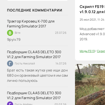
Скрипт FS19
ПОСЛЕДНИЕ КОММЕНТАРИИ
v1.9.0.12 для
25 июл 2021, 11:24
Трактор Кировец К-700 для
Farming Simulator 2017
Мод добавляет 
В
Вітя
23.07.26
Advanced v1.9.0
2019.
9руіv79
Моды FS 19
/
Скри
Подборщик CLAAS DELETO 300
40
V1.2 для Farming Simulator 2017
Г
Гость Николай
14.07.26
Брат есть такая жутка уже ищи дон
680 он оранжевый цветом я им сам
лично пользуюсь
Подборщик CLAAS DELETO 300
V1.2 для Farming Simulator 2017
Г
Гость Andrey
02.03.26