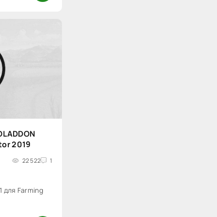
OLADDON
ator 2019
22 522
1
 для Farming