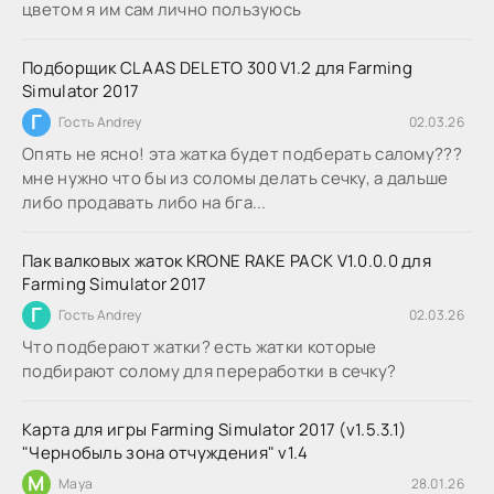
цветом я им сам лично пользуюсь
Подборщик CLAAS DELETO 300 V1.2 для Farming
Simulator 2017
Г
Гость Andrey
02.03.26
Опять не ясно! эта жатка будет подберать салому???
мне нужно что бы из соломы делать сечку, а дальше
либо продавать либо на бга...
Пак валковых жаток KRONE RAKE PACK V1.0.0.0 для
Farming Simulator 2017
Г
Гость Andrey
02.03.26
Что подберают жатки? есть жатки которые
подбирают солому для переработки в сечку?
Карта для игры Farming Simulator 2017 (v1.5.3.1)
"Чернобыль зона отчуждения" v1.4
M
Maya
28.01.26