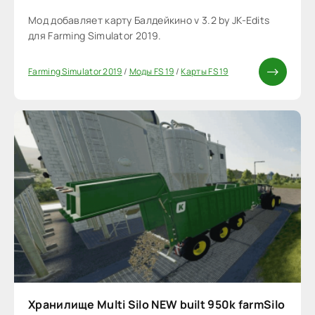
Мод добавляет карту Балдейкино v 3.2 by JK-Edits
для Farming Simulator 2019.
Farming Simulator 2019
/
Моды FS 19
/
Карты FS 19
Хранилище Multi Silo NEW built 950k farmSilo