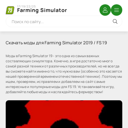
17/19/22/25
Farming Simulator
Скачать моды для Farming Simulator 2019 / FS 19
Моды в Farming Simulator 19 - это одна из самых важных
составляющих симулятора. Конечно, в игре достаточно много
самой разной техники от различных производителей, но не всегда
вы сможете найти именно то, что нужно вам (особенно это касается
нашей проверенной временем отечественной техники). Поэтому мы
ищем, проверяем, исправляем и добавляем на сайт самые
интересные и популярные моды для FS 19. Устанавливайте игру,
добавляйте любые моды и наслаждайтесь фермерством!