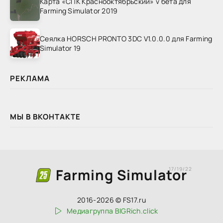
Карта «СПК Краснооктябрьский» v бета для
Farming Simulator 2019
Сеялка HORSCH PRONTO 3DC V1.0.0.0 для Farming
Simulator 19
РЕКЛАМА
МЫ В ВКОНТАКТЕ
Farming Simulator
17/19/22
2016-2026 © FS17.ru
Медиагруппа BIGRich.click