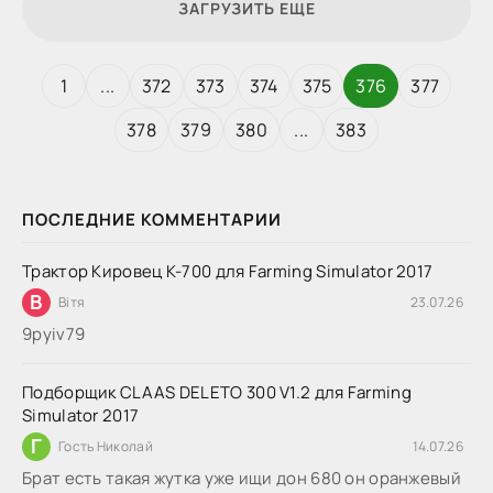
ЗАГРУЗИТЬ ЕЩЕ
1
...
372
373
374
375
376
377
378
379
380
...
383
ПОСЛЕДНИЕ КОММЕНТАРИИ
Трактор Кировец К-700 для Farming Simulator 2017
В
Вітя
23.07.26
9руіv79
Подборщик CLAAS DELETO 300 V1.2 для Farming
Simulator 2017
Г
Гость Николай
14.07.26
Брат есть такая жутка уже ищи дон 680 он оранжевый