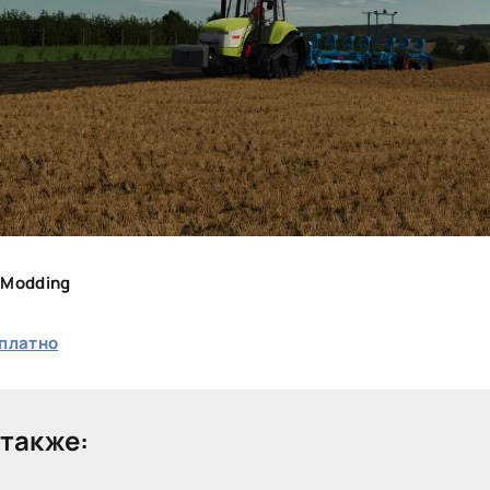
Modding
платно
также: