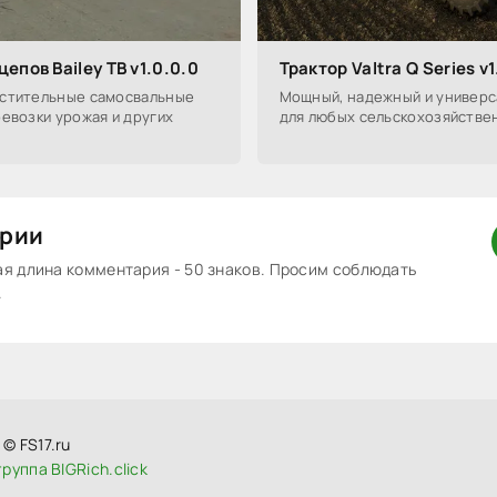
епов Bailey TB v1.0.0.0
Трактор Valtra Q Series v1
стительные самосвальные
Мощный, надежный и универс
евозки урожая и других
для любых сельскохозяйстве
рии
 длина комментария - 50 знаков. Просим соблюдать
.
© FS17.ru
руппа BIGRich.click