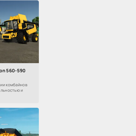
on 560-590
ии комбайнов
ельностью и