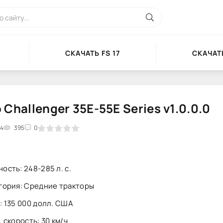
СКАЧАТЬ FS 17
СКАЧАТЬ
 Challenger 35E-55E Series v1.0.0.0
14
3
4
395
5
0
ость: 248-285 л. с.
гория: Средние тракторы
: 135 000 долл. США
 скорость: 30 км/ч