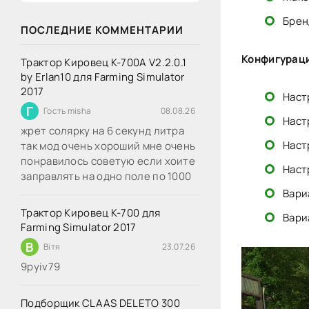
Брен
ПОСЛЕДНИЕ КОММЕНТАРИИ
Конфигурац
Трактор Кировец К-700А V2.2.0.1
by Erlan10 для Farming Simulator
2017
Наст
Г
Гость misha
08.08.26
Наст
жрет солярку на 6 секунд литра
Наст
так мод очень хороший мне очень
понравилось советую если хоите
Наст
заправлять на одно поле по 1000
Вари
Трактор Кировец К-700 для
Вари
Farming Simulator 2017
В
Вітя
23.07.26
9руіv79
Подборщик CLAAS DELETO 300