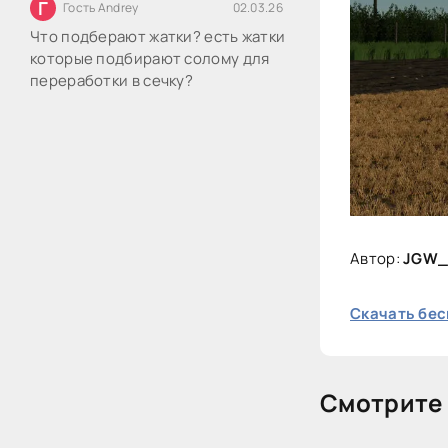
Г
Гость Andrey
02.03.26
Что подберают жатки? есть жатки
которые подбирают солому для
переработки в сечку?
Автор:
JGW_
Скачать бес
Смотрите 