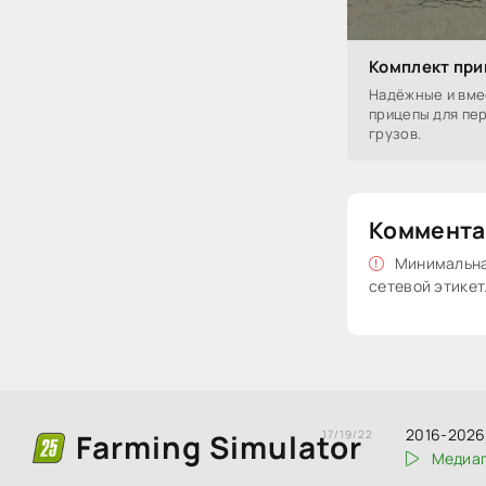
Комплект приц
Надёжные и вме
прицепы для пер
грузов.
Коммента
Минимальная
сетевой этикет
2016-2026 
Farming Simulator
17/19/22
Медиаг