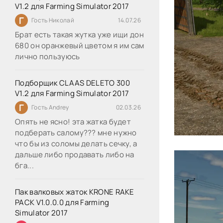
V1.2 для Farming Simulator 2017
Г
Гость Николай
14.07.26
Брат есть такая жутка уже ищи дон
680 он оранжевый цветом я им сам
лично пользуюсь
Подборщик CLAAS DELETO 300
V1.2 для Farming Simulator 2017
Г
Гость Andrey
02.03.26
Опять не ясно! эта жатка будет
подберать салому??? мне нужно
что бы из соломы делать сечку, а
дальше либо продавать либо на
бга...
Пак валковых жаток KRONE RAKE
PACK V1.0.0.0 для Farming
Simulator 2017