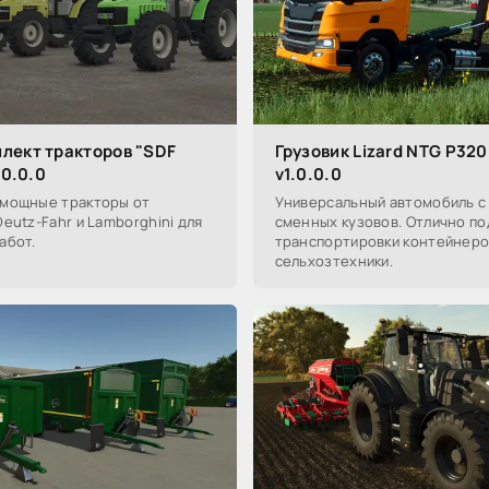
лект тракторов "SDF
Грузовик Lizard NTG P320
.0.0.0
v1.0.0.0
мощные тракторы от
Универсальный автомобиль с
eutz-Fahr и Lamborghini для
сменных кузовов. Отлично по
абот.
транспортировки контейнеро
сельхозтехники.