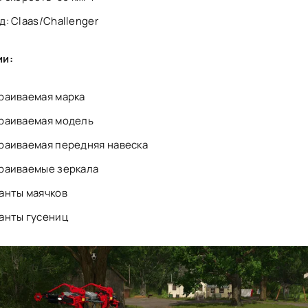
д: Claas/Challenger
ии:
раиваемая марка
раиваемая модель
раиваемая передняя навеска
раиваемые зеркала
анты маячков
анты гусениц