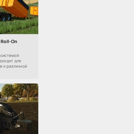
 Roll-On
 системой
дходит для
в и различной