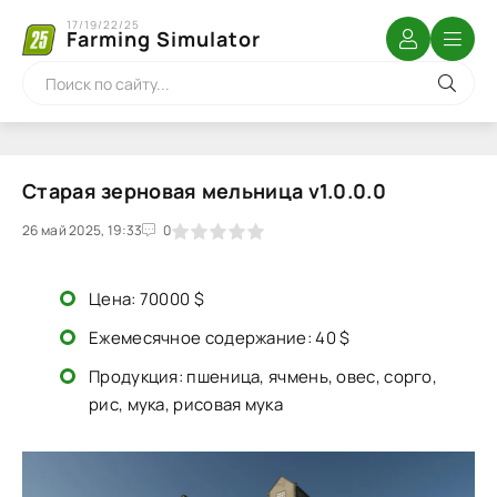
17/19/22/25
Farming Simulator
Старая зерновая мельница v1.0.0.0
26 май 2025, 19:33
1
2
3
4
5
0
Цена: 70000 $
Ежемесячное содержание: 40 $
Продукция: пшеница, ячмень, овес, сорго,
рис, мука, рисовая мука