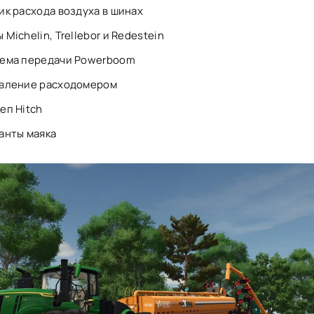
ик расхода воздуха в шинах
Michelin, Trellebor и Redestein
ема передачи Powerboom
вление расходомером
еп Hitch
анты маяка