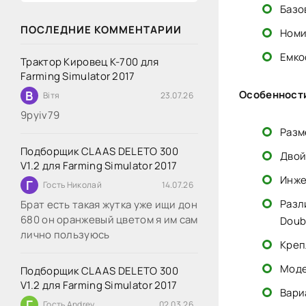
Базо
ПОСЛЕДНИЕ КОММЕНТАРИИ
Номи
Емко
Трактор Кировец К-700 для
Farming Simulator 2017
В
Особенност
Вітя
23.07.26
9руіv79
Разм
Подборщик CLAAS DELETO 300
Двой
V1.2 для Farming Simulator 2017
Инже
Г
Гость Николай
14.07.26
Разл
Брат есть такая жутка уже ищи дон
680 он оранжевый цветом я им сам
Doub
лично пользуюсь
Креп
Моде
Подборщик CLAAS DELETO 300
V1.2 для Farming Simulator 2017
Вари
Г
Гость Andrey
02.03.26