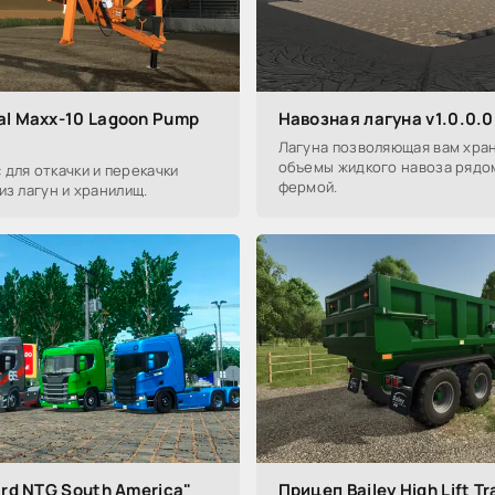
al Maxx-10 Lagoon Pump
Навозная лагуна v1.0.0.0
Лагуна позволяющая вам хра
объемы жидкого навоза рядо
для откачки и перекачки
фермой.
из лагун и хранилищ.
ard NTG South America"
Прицеп Bailey High Lift Tra