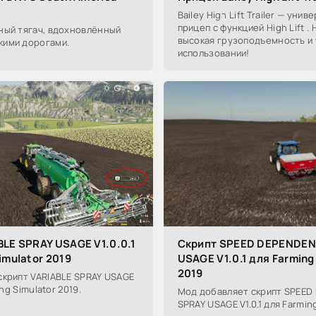
Bailey High Lift Trailer — уни
прицеп с функцией High Lift .
ный тягач, вдохновлённый
высокая грузоподъемность и 
ими дорогами.
использовании!
BLE SPRAY USAGE V1.0.0.1
Скрипт SPEED DEPENDEN
imulator 2019
USAGE V1.0.1 для Farming
2019
скрипт VARIABLE SPRAY USAGE
ing Simulator 2019.
Мод добавляет скрипт SPEED
SPRAY USAGE V1.0.1 для Farming