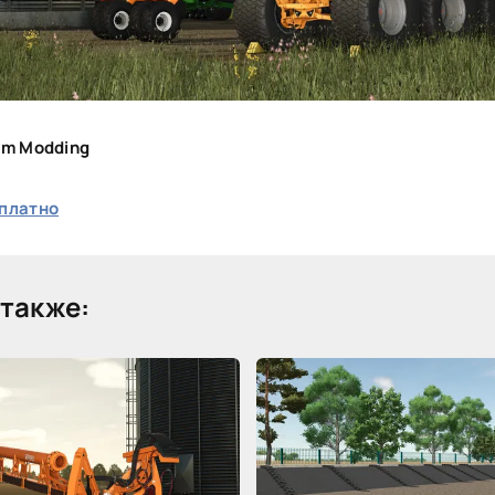
om Modding
платно
также: