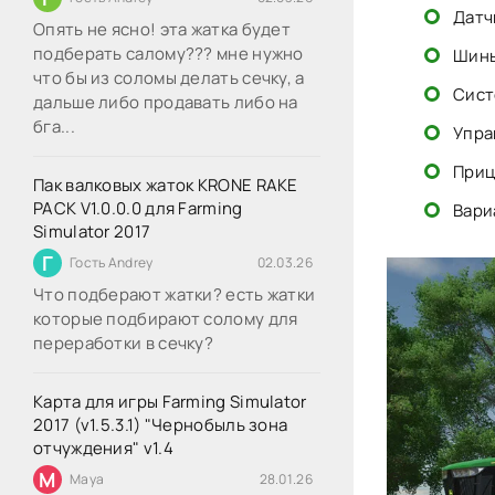
Датч
Опять не ясно! эта жатка будет
подберать салому??? мне нужно
Шины 
что бы из соломы делать сечку, а
Сист
дальше либо продавать либо на
бга...
Упра
Приц
Пак валковых жаток KRONE RAKE
PACK V1.0.0.0 для Farming
Вари
Simulator 2017
Г
Гость Andrey
02.03.26
Что подберают жатки? есть жатки
которые подбирают солому для
переработки в сечку?
Карта для игры Farming Simulator
2017 (v1.5.3.1) "Чернобыль зона
отчуждения" v1.4
M
Maya
28.01.26