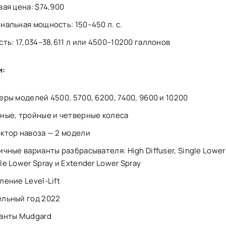
вая цена: $74,900
нальная мощность: 150–450 л. с.
сть: 17,034–38,611 л или 4500–10200 галлонов
и:
еры моделей 4500, 5700, 6200, 7400, 9600 и 10200
ные, тройные и четверные колеса
ктор навоза — 2 модели
ичные варианты разбрасывателя: High Diffuser, Single Lower 
le Lower Spray и Extender Lower Spray
ление Level-Lift
льный год 2022
анты Mudgard