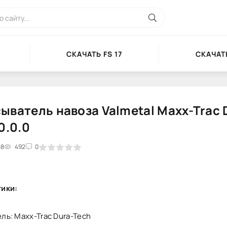
СКАЧАТЬ FS 17
СКАЧАТЬ
ыватель навоза Valmetal Maxx-Trac 
0.0.0
58
2
3
4
492
5
0
ики:
ль: Maxx-Trac Dura-Tech