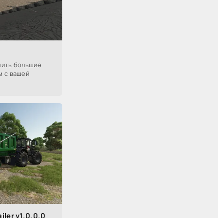
нить большие
м с вашей
iler v1.0.0.0