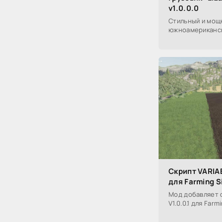
v1.0.0.0
Стильный и мощ
южноамериканск
Скрипт VARIA
для Farming S
Мод добавляет 
V1.0.0.1 для Farm