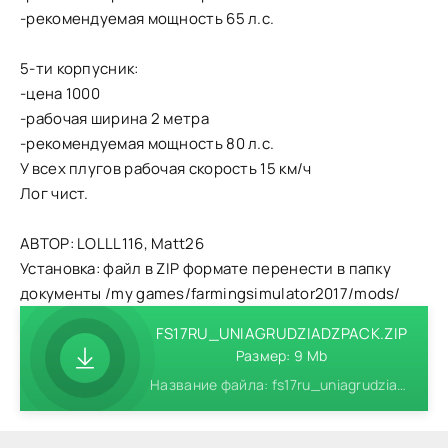
-рекомендуемая мощность 65 л.с.
5-ти корпусник:
-цена 1000
-рабочая ширина 2 метра
-рекомендуемая мощность 80 л.с.
У всех плугов рабочая скорость 15 км/ч
Лог чист.
АВТОР: LOLLL116, Matt26
Установка: файл в ZIP формате перенести в папку
документы /my games/farmingsimulator2017/mods/
FS17RU_UNIAGRUDZIADZPACK.ZIP
Размер: 9 Mb
Название файла: fs17ru_uniagrudziadzpack.zip