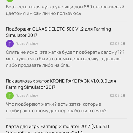
Брат есть такая жутка уже ищи дон 680 он оранжевый
цветом я им сам лично пользуюсь
Подборщик CLAAS DELETO 300 V1.2 для Farming
Simulator 2017
Г
Гость Andrey
02.03.26
Опять не ясно! эта жатка будет подберать салому???
мне нужно что бы из соломы делать сечку, а дальше
либо продавать либо на бга...
Пак валковых жаток KRONE RAKE PACK V1.0.0.0 для
Farming Simulator 2017
Г
Гость Andrey
02.03.26
Что подберают жатки? есть жатки которые
подбирают солому для переработки в сечку?
Карта для игры Farming Simulator 2017 (v1.5.3.1)
"Чернобыль зона отчуждения" v1.4