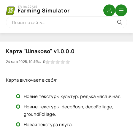
17/19/22/25
Farming Simulator
Карта "Шпаково" v1.0.0.0
24 мар 2025, 10:19
1
2
3
4
5
0
Карта включает в себя:
Новые текстуры культур: редька масличная.
Новые текстуры: decoBush, decoFoliage,
groundFoliage.
Новая текстура плуга.