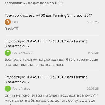
заправлять на одно поле по 1000
Трактор Кировец К-700 для Farming Simulator 2017
В
Вітя
23.07.26
9руіv79
Подборщик CLAAS DELETO 300 V1.2 для Farming
Simulator 2017
Г
Гость Николай
14.07.26
Брат есть такая жутка уже ищи дон 680 он оранжевый
цветом я им сам лично пользуюсь
Подборщик CLAAS DELETO 300 V1.2 для Farming
Simulator 2017
Г
Гость Andrey
02.03.26
Опять не ясно! эта жатка будет подберать салому???
мне нужно что бы из соломы делать сечку, а дальше