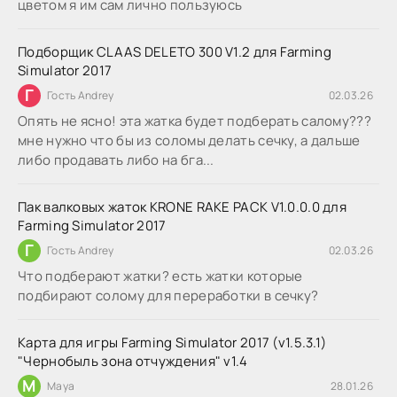
цветом я им сам лично пользуюсь
Подборщик CLAAS DELETO 300 V1.2 для Farming
Simulator 2017
Г
Гость Andrey
02.03.26
Опять не ясно! эта жатка будет подберать салому???
мне нужно что бы из соломы делать сечку, а дальше
либо продавать либо на бга...
Пак валковых жаток KRONE RAKE PACK V1.0.0.0 для
Farming Simulator 2017
Г
Гость Andrey
02.03.26
Что подберают жатки? есть жатки которые
подбирают солому для переработки в сечку?
Карта для игры Farming Simulator 2017 (v1.5.3.1)
"Чернобыль зона отчуждения" v1.4
M
Maya
28.01.26