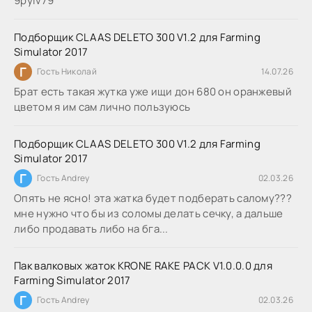
9руіv79
Подборщик CLAAS DELETO 300 V1.2 для Farming
Simulator 2017
Г
Гость Николай
14.07.26
Брат есть такая жутка уже ищи дон 680 он оранжевый
цветом я им сам лично пользуюсь
Подборщик CLAAS DELETO 300 V1.2 для Farming
Simulator 2017
Г
Гость Andrey
02.03.26
Опять не ясно! эта жатка будет подберать салому???
мне нужно что бы из соломы делать сечку, а дальше
либо продавать либо на бга...
Пак валковых жаток KRONE RAKE PACK V1.0.0.0 для
Farming Simulator 2017
Г
Гость Andrey
02.03.26