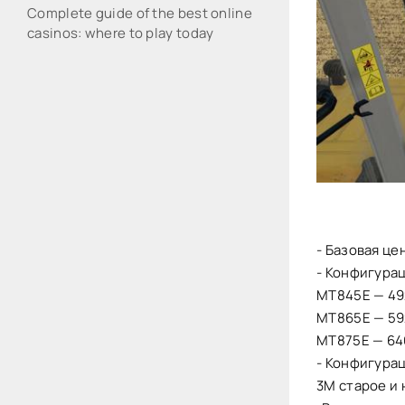
Complete guide of the best online
casinos: where to play today
- Базовая це
- Конфигурац
МТ845Е — 492
МТ865Е — 592
МТ875Е — 646
- Конфигура
3М старое и