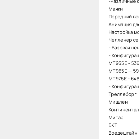
-Различные 
Маяки
Передний вес
Анимация дв
Настройка м
Челленер с
- Базовая це
- Конфигурац
МТ955Е - 536
МТ965Е — 591
МТ975Е - 646
- Конфигура
Треллеборг
Мишлен
Континента
Митас
БКТ
Вредештайн