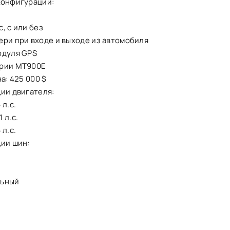
конфигурации:
, с или без
ери при входе и выходе из автомобиля
одуля GPS
ерии MT900E
на: 425 000 $
ии двигателя:
 л.с.
 л.с.
 л.с.
ции шин:
льный