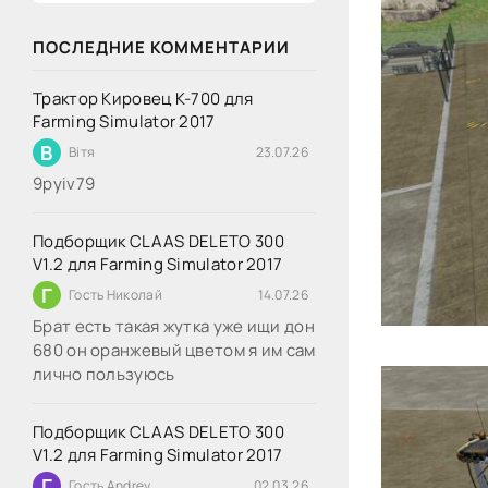
ПОСЛЕДНИЕ КОММЕНТАРИИ
Трактор Кировец К-700 для
Farming Simulator 2017
В
Вітя
23.07.26
9руіv79
Подборщик CLAAS DELETO 300
V1.2 для Farming Simulator 2017
Г
Гость Николай
14.07.26
Брат есть такая жутка уже ищи дон
680 он оранжевый цветом я им сам
лично пользуюсь
Подборщик CLAAS DELETO 300
V1.2 для Farming Simulator 2017
Г
Гость Andrey
02.03.26