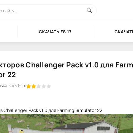
СКАЧАТЬ FS 17
СКАЧАТЬ
кторов Challenger Pack v1.0 для Far
or 22
03
2
3
2 038
4
5
0
 Challenger Pack v1.0 для Farming Simulator 22