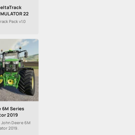
DeltaTrack
SIMULATOR 22
rack Pack v1.0
 6M Series
tor 2019
 John Deere 6M
ator 2019.