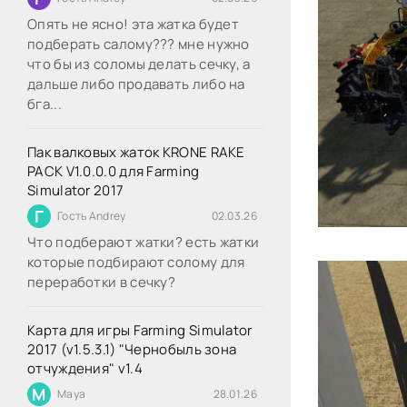
Опять не ясно! эта жатка будет
подберать салому??? мне нужно
что бы из соломы делать сечку, а
дальше либо продавать либо на
бга...
Пак валковых жаток KRONE RAKE
PACK V1.0.0.0 для Farming
Simulator 2017
Г
Гость Andrey
02.03.26
Что подберают жатки? есть жатки
которые подбирают солому для
переработки в сечку?
Карта для игры Farming Simulator
2017 (v1.5.3.1) "Чернобыль зона
отчуждения" v1.4
M
Maya
28.01.26