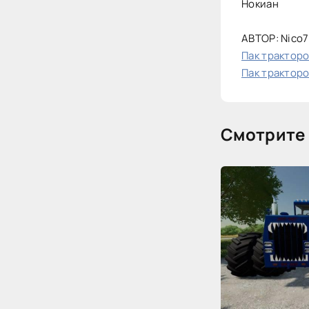
Нокиан
АВТОР: Nico
Пак тракторов
Пак тракторов
Смотрите 