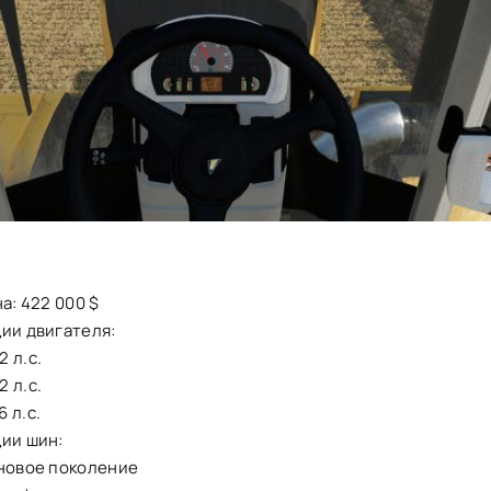
на: 422 000 $
ии двигателя:
 л.с.
 л.с.
 л.с.
ции шин:
 новое поколение