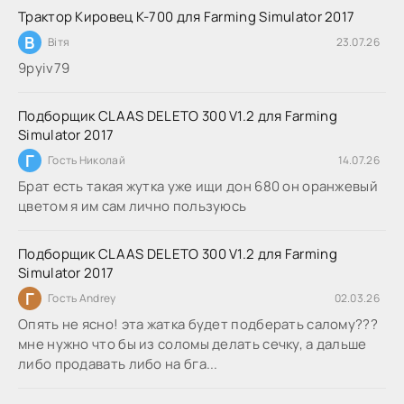
Трактор Кировец К-700 для Farming Simulator 2017
В
Вітя
23.07.26
9руіv79
Подборщик CLAAS DELETO 300 V1.2 для Farming
Simulator 2017
Г
Гость Николай
14.07.26
Брат есть такая жутка уже ищи дон 680 он оранжевый
цветом я им сам лично пользуюсь
Подборщик CLAAS DELETO 300 V1.2 для Farming
Simulator 2017
Г
Гость Andrey
02.03.26
Опять не ясно! эта жатка будет подберать салому???
мне нужно что бы из соломы делать сечку, а дальше
либо продавать либо на бга...