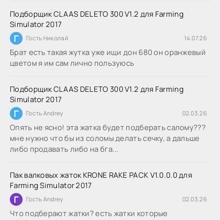
Подборщик CLAAS DELETO 300 V1.2 для Farming
Simulator 2017
Г
Гость Николай
14.07.26
Брат есть такая жутка уже ищи дон 680 он оранжевый
цветом я им сам лично пользуюсь
Подборщик CLAAS DELETO 300 V1.2 для Farming
Simulator 2017
Г
Гость Andrey
02.03.26
Опять не ясно! эта жатка будет подберать салому???
мне нужно что бы из соломы делать сечку, а дальше
либо продавать либо на бга...
Пак валковых жаток KRONE RAKE PACK V1.0.0.0 для
Farming Simulator 2017
Г
Гость Andrey
02.03.26
Что подберают жатки? есть жатки которые