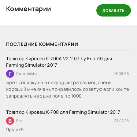
Комментарии
ДОБАВИТЬ
ПОСЛЕДНИЕ КОММЕНТАРИИ
Трактор Кировец К-700А V2.2.0.1 by Erlan10 для
Farming Simulator 2017
Г
Гость misha
08.08.26
жрет солярку на 6 секунд литра так мод очень
хороший мне очень понравилось советую если хоите
заправлять на одно поле по 1000
Трактор Кировец К-700 для Farming Simulator 2017
В
Вітя
23.07.26
9руіv79