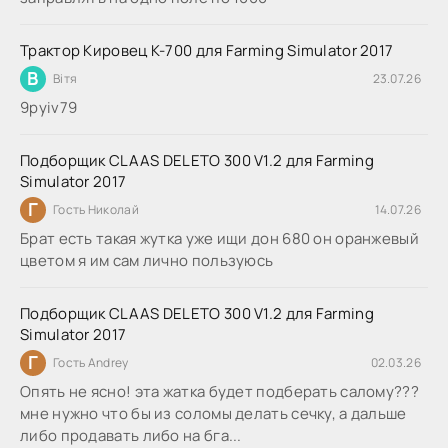
Трактор Кировец К-700 для Farming Simulator 2017
В
Вітя
23.07.26
9руіv79
Подборщик CLAAS DELETO 300 V1.2 для Farming
Simulator 2017
Г
Гость Николай
14.07.26
Брат есть такая жутка уже ищи дон 680 он оранжевый
цветом я им сам лично пользуюсь
Подборщик CLAAS DELETO 300 V1.2 для Farming
Simulator 2017
Г
Гость Andrey
02.03.26
Опять не ясно! эта жатка будет подберать салому???
мне нужно что бы из соломы делать сечку, а дальше
либо продавать либо на бга...