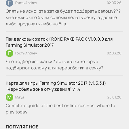
Г
Гость Andrey
02.03.26
Опять не ясно! эта жатка будет подберать салому???
мне нужно что бы из соломы делать сечку, а дальше
либо продавать либо на бга...
Пак валковых жаток KRONE RAKE PACK V1.0.0.0 для
Farming Simulator 2017
Г
Гость Andrey
02.03.26
Что подберают жатки? есть жатки которые
подбирают солому для переработки в сечку?
Карта для игры Farming Simulator 2017 (v1.5.3.1)
"Чернобыль зона отчуждения" v1.4
M
Maya
28.01.26
Complete guide of the best online casinos: where to
play today
ПОПУЛЯРНОЕ