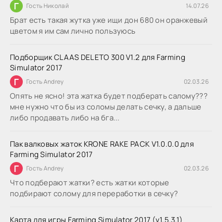
Г
Гость Николай
14.07.26
Брат есть такая жутка уже ищи дон 680 он оранжевый
цветом я им сам лично пользуюсь
Подборщик CLAAS DELETO 300 V1.2 для Farming
Simulator 2017
Г
Гость Andrey
02.03.26
Опять не ясно! эта жатка будет подберать салому???
мне нужно что бы из соломы делать сечку, а дальше
либо продавать либо на бга...
Пак валковых жаток KRONE RAKE PACK V1.0.0.0 для
Farming Simulator 2017
Г
Гость Andrey
02.03.26
Что подберают жатки? есть жатки которые
подбирают солому для переработки в сечку?
Карта для игры Farming Simulator 2017 (v1.5.3.1)