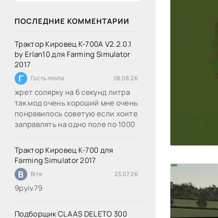
ПОСЛЕДНИЕ КОММЕНТАРИИ
Трактор Кировец К-700А V2.2.0.1
by Erlan10 для Farming Simulator
2017
Г
Гость misha
08.08.26
жрет солярку на 6 секунд литра
так мод очень хороший мне очень
понравилось советую если хоите
заправлять на одно поле по 1000
Трактор Кировец К-700 для
Farming Simulator 2017
В
Вітя
23.07.26
9руіv79
Подборщик CLAAS DELETO 300