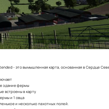
Extended - это вымышленная карта, основанная в Сердце Се
ключает
ое здание фермы
ые встроены в карту
фермы и 1 овца
аленькое и несколько пахотных полей.