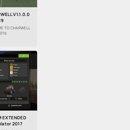
ELL V1.1.0.0
19
ME TO CHARWELL
2019.
M EXTENDED
lator 2017