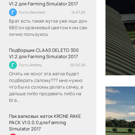
V1.2 для Farming Simulator 2017
Г
Гость Николай
14.07.26
Брат есть такая жутка уже ищи дон
680 он оранжевый цветом я им сам
лично пользуюсь
Подборщик CLAAS DELETO 300
V1.2 для Farming Simulator 2017
Г
Гость Andrey
02.03.26
Опять не ясно! эта жатка будет
подберать салому??? мне нужно
что бы из соломы делать сечку, а
дальше либо продавать либо на
бга...
Пак валковых жаток KRONE RAKE
PACK V1.0.0.0 для Farming
Simulator 2017