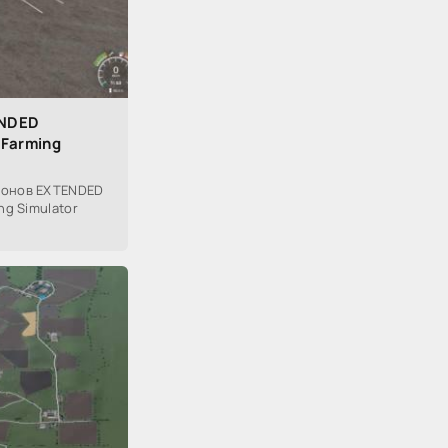
ENDED
 Farming
донов EXTENDED
ng Simulator