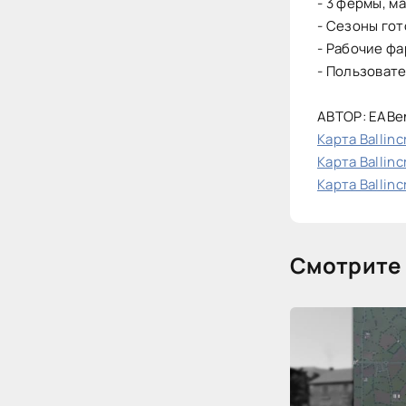
- 3 фермы, м
- Сезоны го
- Рабочие фа
- Пользовате
АВТОР: EABe
Карта Ballinc
Карта Ballinc
Карта Ballinc
Смотрите 