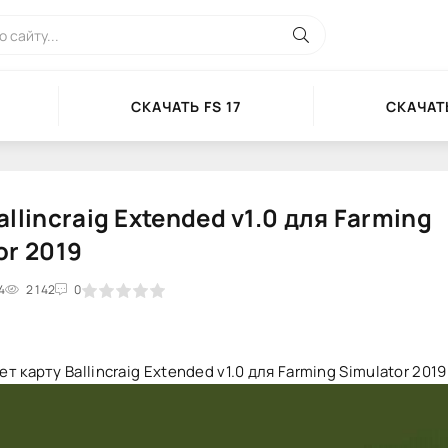
СКАЧАТЬ FS 17
СКАЧАТЬ
allincraig Extended v1.0 для Farming
or 2019
4
2
3
2 142
4
5
0
т карту Ballincraig Extended v1.0 для Farming Simulator 2019