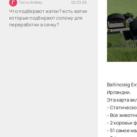
Г
Гость Andrey
02.03.26
Что подберают жатки? есть жатки
которые подбирают солому для
переработки в сечку?
Ballincraig 
Ирландии.
Эта карта в
- Статическ
- Все животн
- 2 коровьи 
- 51 самое м