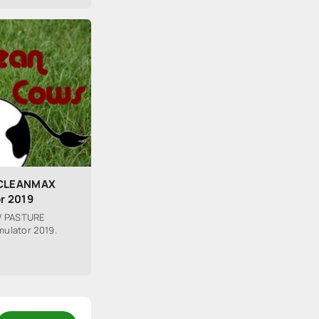
 CLEANMAX
r 2019
W PASTURE
ulator 2019.