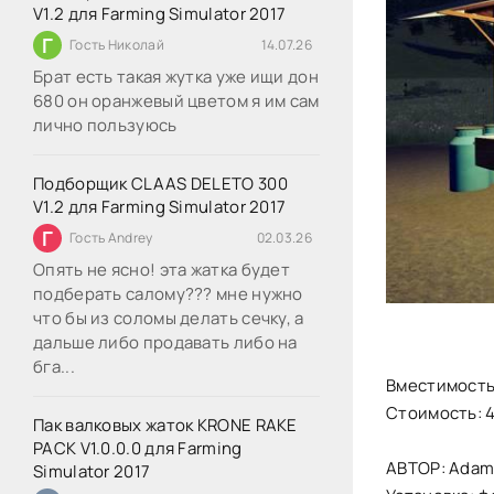
V1.2 для Farming Simulator 2017
Г
Гость Николай
14.07.26
Брат есть такая жутка уже ищи дон
680 он оранжевый цветом я им сам
лично пользуюсь
Подборщик CLAAS DELETO 300
V1.2 для Farming Simulator 2017
Г
Гость Andrey
02.03.26
Опять не ясно! эта жатка будет
подберать салому??? мне нужно
что бы из соломы делать сечку, а
дальше либо продавать либо на
бга...
Вместимость:
Стоимость: 
Пак валковых жаток KRONE RAKE
PACK V1.0.0.0 для Farming
АВТОР: Adam
Simulator 2017