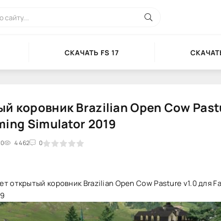
СКАЧАТЬ FS 17
СКАЧАТЬ
й коровник Brazilian Open Cow Pastu
ming Simulator 2019
10
2
3
4 462
4
5
0
т открытый коровник Brazilian Open Cow Pasture v1.0 для F
19