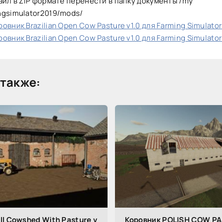
айл в ZIP формате перенести в папку документы /my
ngsimulator2019/mods/
овник Brazilian Open Cow Pasture v1.0 для Farming Simulator
овник Brazilian Open Cow Pasture v1.0 для Farming Simulator
также:
l Cowshed With Pasture v
Коровник POLISH COW PA