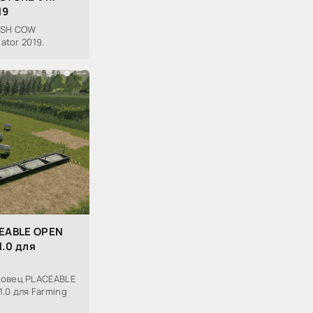
19
ISH COW
ator 2019.
CEABLE OPEN
.0 для
 овец PLACEABLE
.0 для Farming