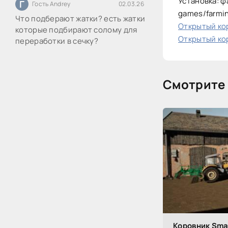
Установка: ф
Г
Гость Andrey
02.03.26
games/farmi
Что подберают жатки? есть жатки
Открытый кор
которые подбирают солому для
Открытый кор
переработки в сечку?
Смотрите 
Коровник Smal