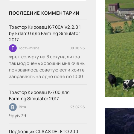
ПОСЛЕДНИЕ КОММЕНТАРИИ
Трактор Кировец К-700А V2.2.0.1
by Erlan10 для Farming Simulator
2017
Г
Гость misha
08.08.26
жрет солярку на 6 секунд литра
так мод очень хороший мне очень
понравилось советую если хоите
заправлять на одно поле по 1000
Трактор Кировец К-700 для
Farming Simulator 2017
В
Вітя
23.07.26
9руіv79
Подборщик CLAAS DELETO 300