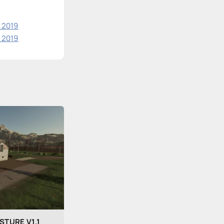
 2019
 2019
STURE V1.1