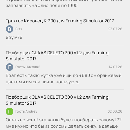
заправлять на одно поле по 1000
Трактор Кировец К-700 для Farming Simulator 2017
В
Вітя
23.07.26
9руіv79
Подборщик CLAAS DELETO 300 V1.2 для Farming
Simulator 2017
Г
Гость Николай
14.07.26
Брат есть такая жутка уже ищи дон 680 он оранжевый
цветом я им сам лично пользуюсь
Подборщик CLAAS DELETO 300 V1.2 для Farming
Simulator 2017
Г
Гость Andrey
02.03.26
Опять не ясно! эта жатка будет подберать салому???
мне нужно что бы из соломы делать сечку, а дальше