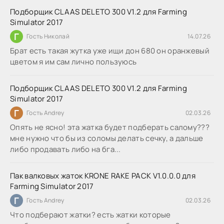
Подборщик CLAAS DELETO 300 V1.2 для Farming
Simulator 2017
Г
Гость Николай
14.07.26
Брат есть такая жутка уже ищи дон 680 он оранжевый
цветом я им сам лично пользуюсь
Подборщик CLAAS DELETO 300 V1.2 для Farming
Simulator 2017
Г
Гость Andrey
02.03.26
Опять не ясно! эта жатка будет подберать салому???
мне нужно что бы из соломы делать сечку, а дальше
либо продавать либо на бга...
Пак валковых жаток KRONE RAKE PACK V1.0.0.0 для
Farming Simulator 2017
Г
Гость Andrey
02.03.26
Что подберают жатки? есть жатки которые