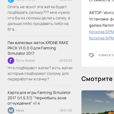
Опять не ясно! эта жатка будет
подберать салому??? мне нужно
АВТОР: Vorri
что бы из соломы делать сечку, а
Установка: ф
дальше либо продавать либо на
games/farmi
бга...
Косилка SIPM
Косилка SIPM
Пак валковых жаток KRONE RAKE
PACK V1.0.0.0 для Farming
Simulator 2017
VORRICK'
Г
Гость Andrey
02.03.26
Что подберают жатки? есть жатки
которые подбирают солому для
Смотрите 
переработки в сечку?
Карта для игры Farming Simulator
2017 (v1.5.3.1) "Чернобыль зона
отчуждения" v1.4
M
Maya
28.01.26