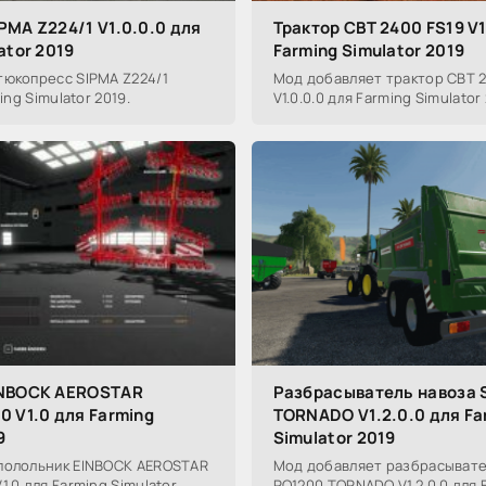
PMA Z224/1 V1.0.0.0 для
Трактор CBT 2400 FS19 V1
ator 2019
Farming Simulator 2019
тюкопресс SIPMA Z224/1
Мод добавляет трактор CBT 2
ing Simulator 2019.
V1.0.0.0 для Farming Simulator 
INBOCK AEROSTAR
Разбрасыватель навоза 
0 V1.0 для Farming
TORNADO V1.2.0.0 для Fa
9
Simulator 2019
полольник EINBOCK AEROSTAR
Мод добавляет разбрасывате
1.0 для Farming Simulator
RO1200 TORNADO V1.2.0.0 для 