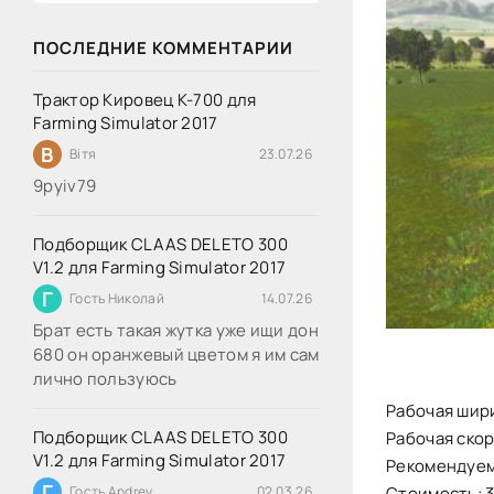
ПОСЛЕДНИЕ КОММЕНТАРИИ
Трактор Кировец К-700 для
Farming Simulator 2017
В
Вітя
23.07.26
9руіv79
Подборщик CLAAS DELETO 300
V1.2 для Farming Simulator 2017
Г
Гость Николай
14.07.26
Брат есть такая жутка уже ищи дон
680 он оранжевый цветом я им сам
лично пользуюсь
Рабочая шири
Подборщик CLAAS DELETO 300
Рабочая скор
V1.2 для Farming Simulator 2017
Рекомендуема
Г
Стоимость: 
Гость Andrey
02.03.26