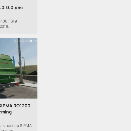
.0.0.0 для
400 FS19
2019.
SIPMA RO1200
rming
ль навоза SIPMA
Farming