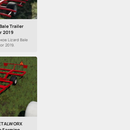
ale Trailer
r 2019
ов Lizard Bale
tor 2019.
METALWORX
я Farming