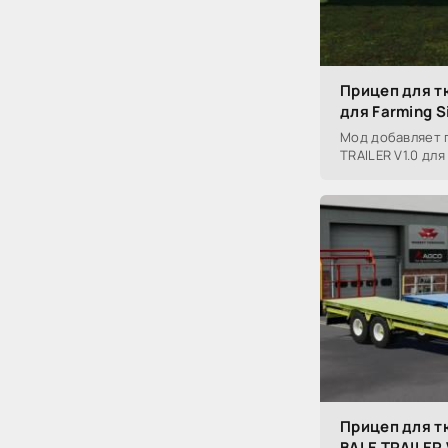
Прицеп для т
для Farming S
Мод добавляет 
TRAILER V1.0 для
Прицеп для т
BALE TRAILER 