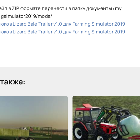
айл в ZIP формате перенести в папку документы /my
ngsimulator2019/mods/
ков Lizard Bale Trailer v1.0 для Farming Simulator 2019
ков Lizard Bale Trailer v1.0 для Farming Simulator 2019
также: