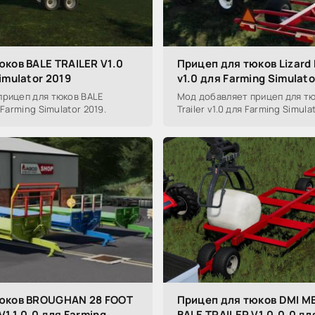
юков BALE TRAILER V1.0
Прицеп для тюков Lizard B
imulator 2019
v1.0 для Farming Simulato
прицеп для тюков BALE
Мод добавляет прицеп для тюк
 Farming Simulator 2019.
Trailer v1.0 для Farming Simula
юков BROUGHAN 28 FOOT
Прицеп для тюков DMI 
V1.1.0.0 для Farming
BALE TRAILER V1.0.0.0 дл