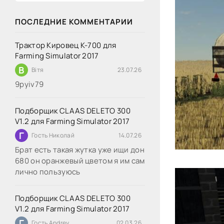
ПОСЛЕДНИЕ КОММЕНТАРИИ
Трактор Кировец К-700 для
Farming Simulator 2017
В
Вітя
23.07.26
9руіv79
Подборщик CLAAS DELETO 300
V1.2 для Farming Simulator 2017
Г
Гость Николай
14.07.26
Брат есть такая жутка уже ищи дон
680 он оранжевый цветом я им сам
лично пользуюсь
Подборщик CLAAS DELETO 300
V1.2 для Farming Simulator 2017
Г
Гость Andrey
02.03.26