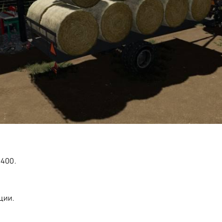
3400.
.
.
ции.