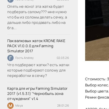
Опять не ясно! эта жатка будет
подберать салому??? мне нужно
что бы из соломы делать сечку, а
дальше либо продавать либо на
бга...
Пак валковых жаток KRONE RAKE
PACK V1.0.0.0 для Farming
Simulator 2017
Г
Гость Andrey
02.03.26
Что подберают жатки? есть жатки
которые подбирают солому для
переработки в сечку?
Стоимость: 
Выбор колес
Карта для игры Farming Simulator
Выбор цвета
2017 (v1.5.3.1) "Чернобыль зона
Ремни фикса
отчуждения" v1.4
M
Maya
28.01.26