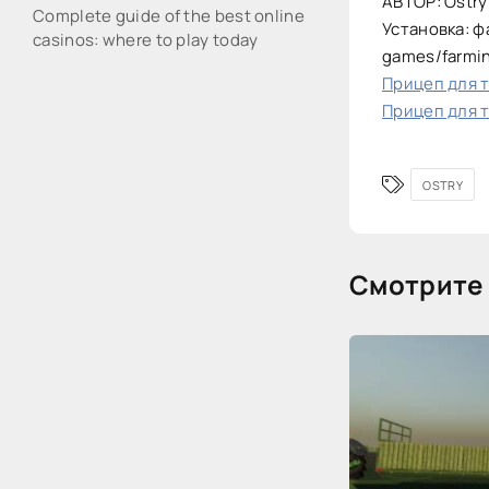
АВТОР: Ostry
Complete guide of the best online
Установка: ф
casinos: where to play today
games/farmi
Прицеп для тю
Прицеп для тю
OSTRY
Смотрите 