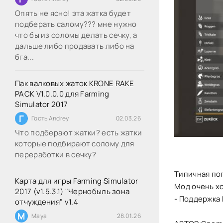
Опять не ясно! эта жатка будет
подберать салому??? мне нужно
что бы из соломы делать сечку, а
дальше либо продавать либо на
бга...
Пак валковых жаток KRONE RAKE
PACK V1.0.0.0 для Farming
Simulator 2017
Г
Гость Andrey
02.03.26
Что подберают жатки? есть жатки
которые подбирают солому для
переработки в сечку?
Типичная пог
Карта для игры Farming Simulator
Мод очень хо
2017 (v1.5.3.1) "Чернобыль зона
- Поддержка 
отчуждения" v1.4
M
Maya
28.01.26