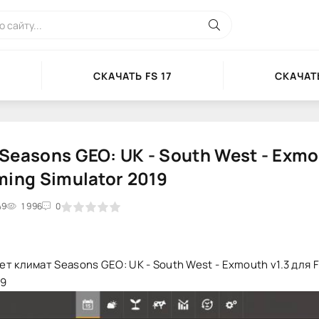
СКАЧАТЬ FS 17
СКАЧАТЬ
Seasons GEO: UK - South West - Exmo
ming Simulator 2019
49
2
3
1 996
4
5
0
т климат Seasons GEO: UK - South West - Exmouth v1.3 для 
19