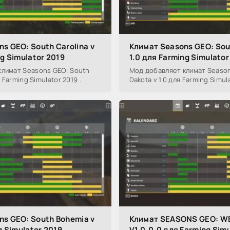
s GEO: South Carolina v
Климат Seasons GEO: Sou
ng Simulator 2019
1.0 для Farming Simulator
климат Seasons GEO: South
Мод добавляет климат Season
я Farming Simulator 2019 .
Dakota v 1.0 для Farming Simul
ns GEO: South Bohemia v
Климат SEASONS GEO: W
g Simulator 2019
V1.0.0.0 для Farming Sim