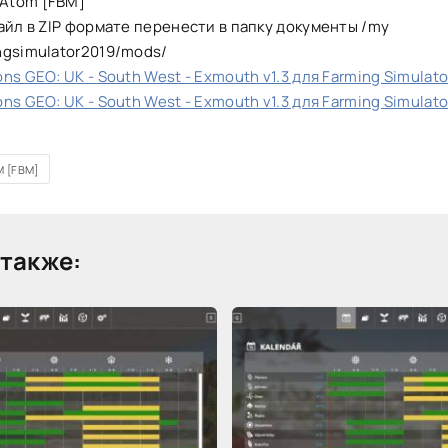
Atom [FBM]
айл в ZIP формате перенести в папку документы /my
ngsimulator2019/mods/
ns GEO: UK - South West - Exmouth v1.3 для Farming Simulato
ns GEO: UK - South West - Exmouth v1.3 для Farming Simulato
 [FBM]
также: