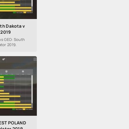
th Dakota v
 2019
s GEO: South
ator 2019.
EST POLAND
ulator 2019