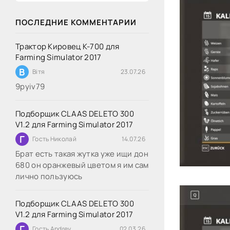
ПОСЛЕДНИЕ КОММЕНТАРИИ
Трактор Кировец К-700 для
Farming Simulator 2017
В
Вітя
23.07.26
9руіv79
Подборщик CLAAS DELETO 300
V1.2 для Farming Simulator 2017
Г
Гость Николай
14.07.26
Брат есть такая жутка уже ищи дон
680 он оранжевый цветом я им сам
лично пользуюсь
Подборщик CLAAS DELETO 300
V1.2 для Farming Simulator 2017
Г
Гость Andrey
02.03.26