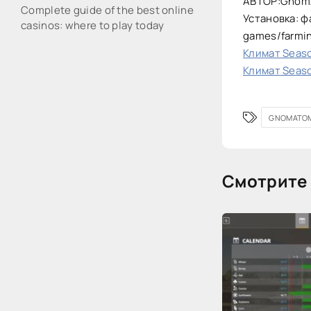
АВТОР:Gnom
Complete guide of the best online
Установка: ф
casinos: where to play today
games/farmi
Климат Seaso
Климат Seaso
GNOMATOM
Смотрите 