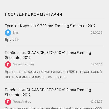
ПОСЛЕДНИЕ КОММЕНТАРИИ
Трактор Кировец К-700 для Farming Simulator 2017
В
Вітя
23.07.26
9руіv79
Подборщик CLAAS DELETO 300 V1.2 для Farming
Simulator 2017
Г
Гость Николай
14.07.26
Брат есть такая жутка уже ищи дон 680 он оранжевый
цветом я им сам лично пользуюсь
Подборщик CLAAS DELETO 300 V1.2 для Farming
Simulator 2017
Г
Гость Andrey
02.03.26
Опять не ясно! эта жатка будет подберать салому???