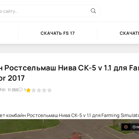
СКАЧАТЬ FS 17
СКАЧАТЬ
 Ростсельмаш Нива СК-5 v 1.1 для F
or 2017
7
2
3
11 055
4
5
1
т комбайн Ростсельмаш Нива СК-5 v 1.1 для Farming Simulato