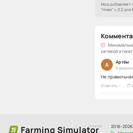
Мод добавляет 
"Нива" v 0.2 для 
Коммента
Минимальная
сетевой этикет
Артём
А
8 февраля
Не правильная
Ответить
2016-2026 
Farming Simulator
17/19/22
Медиаг