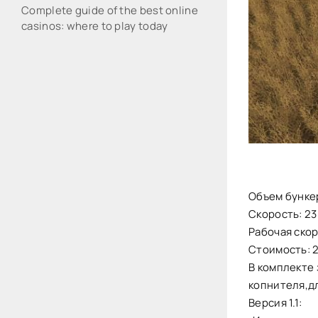
Complete guide of the best online
casinos: where to play today
Объем бункер
Скорость: 23
Рабочая скоро
Стоимость: 
В комплекте 
копнителя,дл
Версия 1.1: