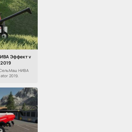
ИВА Эффект v
 2019
тСельМаш НИВА
ator 2019.