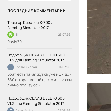
ПОСЛЕДНИЕ КОММЕНТАРИИ
Трактор Кировец К-700 для
Farming Simulator 2017
В
Вітя
23.07.26
9руіv79
Подборщик CLAAS DELETO 300
V1.2 для Farming Simulator 2017
Г
Гость Николай
14.07.26
Брат есть такая жутка уже ищи дон
680 он оранжевый цветом я им сам
лично пользуюсь
Подборщик CLAAS DELETO 300
V1.2 для Farming Simulator 2017
Г
Гость Andrey
02.03.26