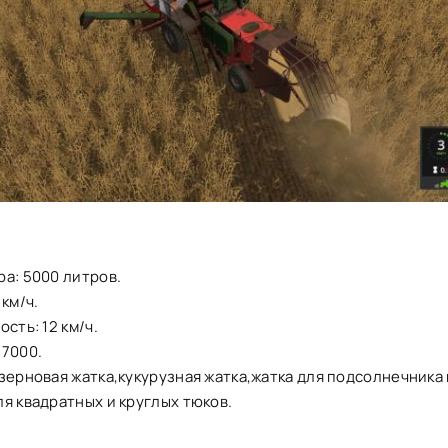
а: 5000 литров.
 км/ч.
сть: 12 км/ч.
27000.
зерновая жатка,кукурузная жатка,жатка для подсолнечника 
я квадратных и круглых тюков.