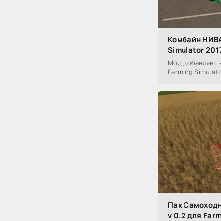
Комбайн НИВА 
Simulator 201
Мод добавляет к
Farming Simulato
Пак Самоходн
v 0.2 для Far