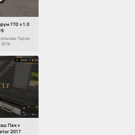
ум 770 v 1.0
19
сельмаш Торум
 2019.
аш Пак v
lator 2017