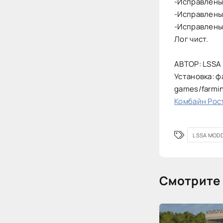
-Исправлены
-Исправлены
-Исправлены
Лог чист.
АВТОР: LSSA M
Установка: ф
games/farmi
Комбайн Рост
LSSA MOD
Смотрите 