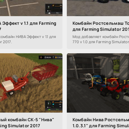
Эффект v 1.1 для Farming
Комбайн Ростсельмаш Тор
7
для Farming Simulator 20
омбайн НИВА Эффект v 1.1 для
Мод добавляет комбайн Рост
r 2017.
770 v 1.0 для Farming Simulator
ый комбайн СК-5 "Нива"
Комбайн Нива Ростсельм
ming Simulator 2017
1.0.3.1" для Farming Simu