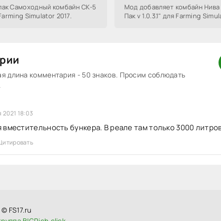
пак Самоходный комбайн СК-5
Мод добавляет комбайн Нива
Farming Simulator 2017.
Пак v 1.0.3.1" для Farming Simul
рии
 длина комментария - 50 знаков. Просим соблюдать
.
 2021 18:03
 вместительность бункера. В реале там только 3000 литро
Цитировать
© FS17.ru
руппа BIGRich.click