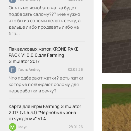
Опять не ясно! эта жатка будет
подберать салому??? мне нужно
что бы из соломы делать сечку, а
дальше либо продавать либо на
бга...
Пак валковых жаток KRONE RAKE
PACK V1.0.0.0 для Farming
Simulator 2017
Г
Гость Andrey
02.03.26
Что подберают жатки? есть жатки
которые подбирают солому для
переработки в сечку?
Карта для игры Farming Simulator
2017 (v1.5.3.1) "Чернобыль зона
отчуждения" v1.4
M
Maya
28.01.26