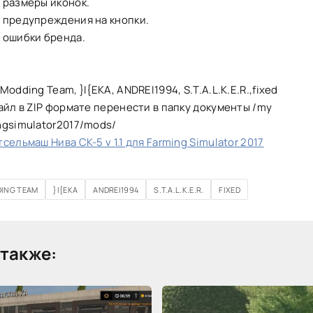
 размеры иконок.
 предупреждения на кнопки.
 ошибки бренда.
odding Team, }I{EKA, ANDREI1994, S.T.A.L.K.E.R.,fixed
айл в ZIP формате перенести в папку документы /my
ngsimulator2017/mods/
сельмаш Нива СК-5 v 1.1 для Farming Simulator 2017
DING TEAM
}I{EKA
ANDREI1994
S.T.A.L.K.E.R.
FIXED
также: