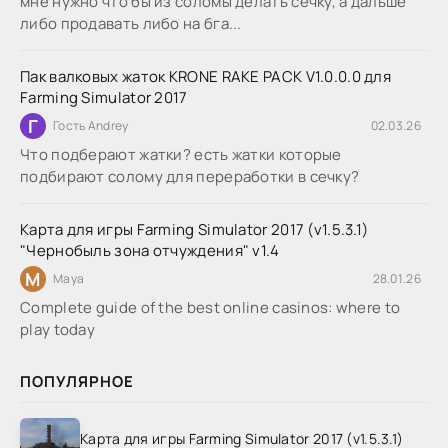
мне нужно что бы из соломы делать сечку, а дальше
либо продавать либо на бга...
Пак валковых жаток KRONE RAKE PACK V1.0.0.0 для
Farming Simulator 2017
Г
Гость Andrey
02.03.26
Что подберают жатки? есть жатки которые
подбирают солому для переработки в сечку?
Карта для игры Farming Simulator 2017 (v1.5.3.1)
"Чернобыль зона отчуждения" v1.4
M
Maya
28.01.26
Complete guide of the best online casinos: where to
play today
ПОПУЛЯРНОЕ
Карта для игры Farming Simulator 2017 (v1.5.3.1)