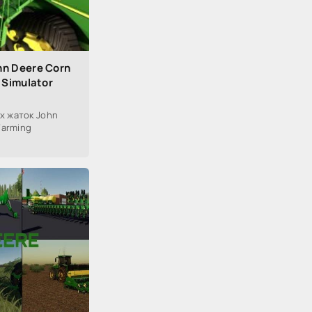
hn Deere Corn
 Simulator
х жаток John
Farming