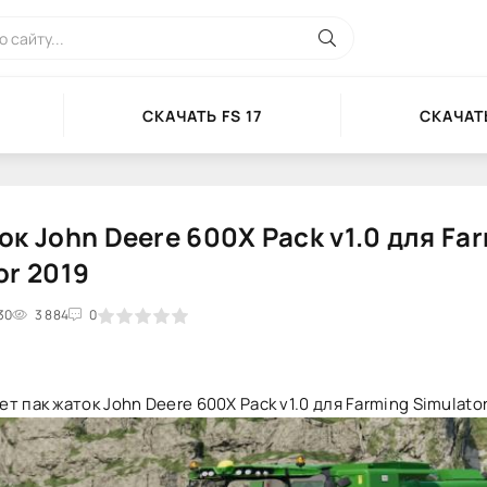
СКАЧАТЬ FS 17
СКАЧАТЬ
ок John Deere 600X Pack v1.0 для Fa
or 2019
30
2
3
3 884
4
5
0
т пак жаток John Deere 600X Pack v1.0 для Farming Simulator