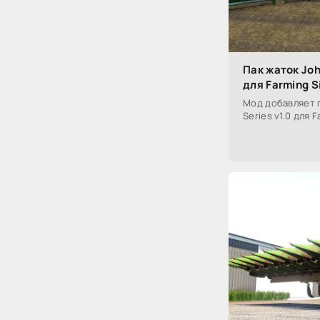
Пак жаток Joh
для Farming S
Мод добавляет п
Series v1.0 для 