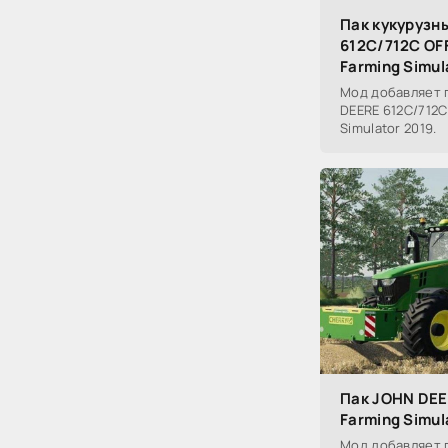
Пак кукурузн
612C/712C OFF
Farming Simul
Мод добавляет 
DEERE 612C/712C 
Simulator 2019.
Пак JOHN DEE
Farming Simul
Мод добавляет п