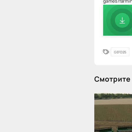
games/farmi
GEFD25
Смотрите 