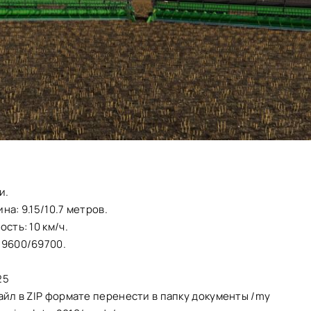
и.
на: 9.15/10.7 метров.
сть: 10 км/ч.
59600/69700.
25
айл в ZIP формате перенести в папку документы /my