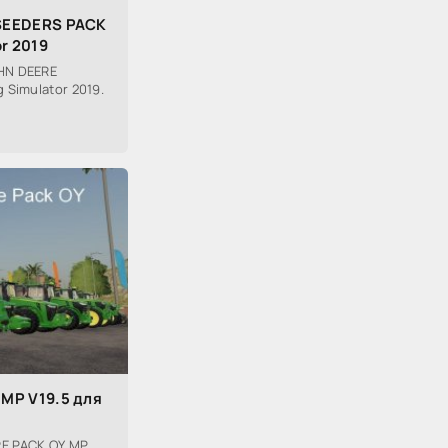
SEEDERS PACK
or 2019
HN DEERE
 Simulator 2019.
MP V19.5 для
RE PACK OY MP