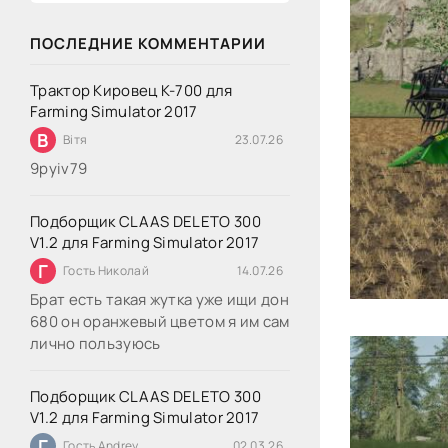
ПОСЛЕДНИЕ КОММЕНТАРИИ
Трактор Кировец К-700 для
Farming Simulator 2017
В
Вітя
23.07.26
9руіv79
Подборщик CLAAS DELETO 300
V1.2 для Farming Simulator 2017
Г
Гость Николай
14.07.26
Брат есть такая жутка уже ищи дон
680 он оранжевый цветом я им сам
лично пользуюсь
Подборщик CLAAS DELETO 300
V1.2 для Farming Simulator 2017
Г
Гость Andrey
02.03.26