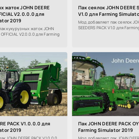
ых жаток JOHN DEERE
Пак сеялок JOHN DEERE 
ICIAL V2.0.0.0 для
V1.0 для Farming Simulat
ator 2019
Мод добавляет пак сеялок JO
SEEDERS PACK V1.0 для Farming
пак кукурузных жаток JOHN
OFFICIAL V2.0.0.0 для Farming
RE PACK V1.0.0.0 для
Пак JOHN DEERE PACK OY 
ator 2019
Farming Simulator 2019
ак JOHN DEERE PACK V1.0.0.0
Мод добавляет пак JOHN DEE