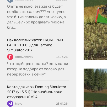
Опять не ясно! эта жатка будет
подберать салому??? мне нужно
что бы из соломы делать сечку, а
дальше либо продавать либо на
бга...
Пак валковых жаток KRONE RAKE
PACK V1.0.0.0 для Farming
Simulator 2017
Г
Гость Andrey
02.03.26
Что подберают жатки? есть жатки
которые подбирают солому для
переработки в сечку?
Карта для игры Farming Simulator
2017 (v1.5.3.1) "Чернобыль зона
отчуждения" v1.4
M
Maya
28.01.26