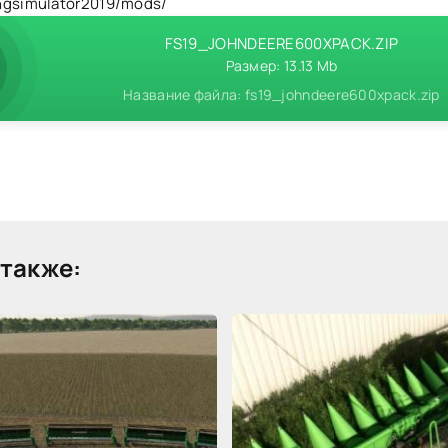
ngsimulator2019/mods/
FS19_JOHNDEERE600XPACK.ZIP
Размер: 13.13 Mb
Название файла: fs19_johndeere600xpack.zip
также: