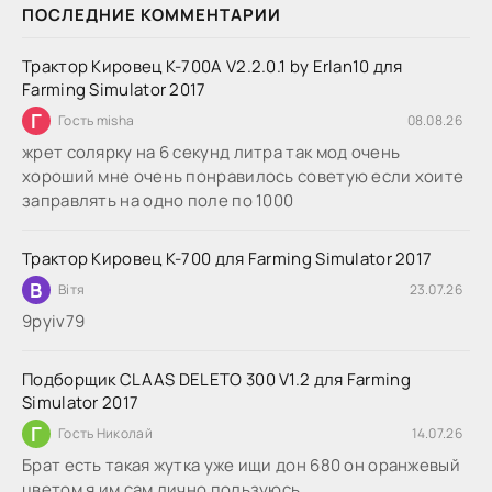
ПОСЛЕДНИЕ КОММЕНТАРИИ
Трактор Кировец К-700А V2.2.0.1 by Erlan10 для
Farming Simulator 2017
Г
Гость misha
08.08.26
жрет солярку на 6 секунд литра так мод очень
хороший мне очень понравилось советую если хоите
заправлять на одно поле по 1000
Трактор Кировец К-700 для Farming Simulator 2017
В
Вітя
23.07.26
9руіv79
Подборщик CLAAS DELETO 300 V1.2 для Farming
Simulator 2017
Г
Гость Николай
14.07.26
Брат есть такая жутка уже ищи дон 680 он оранжевый
цветом я им сам лично пользуюсь