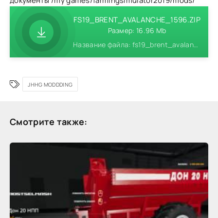
документы /my games/farmingsimulator2019/mods/
FS19_BRENT_AVALANCHE_1596.ZIP
Размер: 16.96 Mb
Название файла: fs19_brent_avalanche_1596.zip
JHHG MODDDING
Смотрите также: