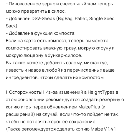
- Пивоваренное зерно и свекольный жом теперь
можно превратить в силос.
- Добавлен DSV-Seeds (BigBag, Pallet, Single Seed
Sack)
- Добавлена ​​функция компоста:
Если на карте есть компост, теперь вы можете
компостировать влажную траву, мокрую клоуну и
мокрую люцерну в бункер-силосе.
Вы также можете добавить солому, мискантус,
известь и навоз в любой из перечисленных выше
ингредиентов, чтобы сделать их компостом.
!!Осторожность!! Из-за изменений в HeightTypes в
этом обновлении рекомендуется создать резервную
копию игры перед обновлением MaizePlus (и
расширений) на случай, если что-то пойдет не так,
чтобы не потерять хорошее сохранение.
(Также рекомендуется сделать копию Maize V 1.4.1