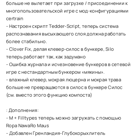
больше не вылетает при загрузке / присоединении к
многопользовательской игре с мод-конфигурациями
certrain
- Настроен скрипт Tedder-Script, теперь система
распознавания высыхающего слоя должна работать
более стабильно.
- Clover Fix, делая клевер-силос в бункере, Silo
теперь работает так, как задумано
- Ошибка журнала и исчезновение бункеров в сетевой
игре с нестандартным бункером «мякины».
- влажный клевер, мокрая люцерна и мокрая трава
больше не превращаются в силос в бункере Силос
(см. вместо этого функцию компоста)
: Дополнения:
- M + Filltypes теперь можно загружать с помощью
Ropa NawaRo Maus
- Добавлен Гренландия-Глубокорыхлитель