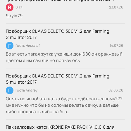
В
Вітя
23.07.26
9руіv79
Подборщик CLAAS DELETO 300 V1.2 для Farming
Simulator 2017
Г
Гость Николай
14.07.26
Брат есть такая жутка уже ищи дон 680 он оранжевый
цветом я им сам лично пользуюсь
Подборщик CLAAS DELETO 300 V1.2 для Farming
Simulator 2017
Г
Гость Andrey
02.03.26
Опять не ясно! эта жатка будет подберать салому???
мне нужно что бы из соломы делать сечку, а дальше
либо продавать либо на бга...
Пак валковых жаток KRONE RAKE PACK V1.0.0.0 для