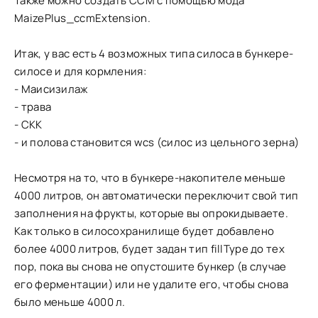
Также можно создать CCM с помощью мода
MaizePlus_ccmExtension.
Итак, у вас есть 4 возможных типа силоса в бункере-
силосе и для кормления:
- Маисизилаж
- трава
- СКК
- и полова становится wcs (силос из цельного зерна)
Несмотря на то, что в бункере-накопителе меньше
4000 литров, он автоматически переключит свой тип
заполнения на фрукты, которые вы опрокидываете.
Как только в силосохранилище будет добавлено
более 4000 литров, будет задан тип fillType до тех
пор, пока вы снова не опустошите бункер (в случае
его ферментации) или не удалите его, чтобы снова
было меньше 4000 л.