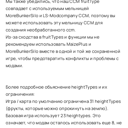
Мы также убедились, что наш CCM fruitType
совпадает с используемым мельницей
MoreBunkerSilo и LS-Modcompany CCM, поэтому вы
можете использовать эту мельницу CCM для
создания необработанного ccm.
Из-за сходства в fruitTypes и функции мы не
рекомендуем использовать MaizePlus и
MoreBunkerSilo вместе в одной и той же сохраненной
игре, чтобы предотвратить конфликты и проблемы с
модами.
Более подробное объяснение heightTypes и их
ограничения:
Игра / карта по умолчанию ограничена 31 heightTypes
(фрукты, которые можно опрокинуть на землю).
Базовая игра использует 23 heightypes. Это
означает, что модам осталось использовать еще 8, не