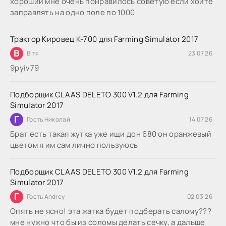
хороший мне очень понравилось советую если хоите
заправлять на одно поле по 1000
Трактор Кировец К-700 для Farming Simulator 2017
В
Вітя
23.07.26
9руіv79
Подборщик CLAAS DELETO 300 V1.2 для Farming
Simulator 2017
Г
Гость Николай
14.07.26
Брат есть такая жутка уже ищи дон 680 он оранжевый
цветом я им сам лично пользуюсь
Подборщик CLAAS DELETO 300 V1.2 для Farming
Simulator 2017
Г
Гость Andrey
02.03.26
Опять не ясно! эта жатка будет подберать салому???
мне нужно что бы из соломы делать сечку, а дальше