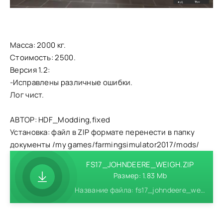
Масса: 2000 кг.
Стоимость: 2500.
Версия 1.2:
-Исправлены различные ошибки.
Лог чист.
АВТОР: HDF_Modding,fixed
Установка: файл в ZIP формате перенести в папку
документы /my games/farmingsimulator2017/mods/
FS17_JOHNDEERE_WEIGH.ZIP
Размер: 1.83 Mb
Название файла: fs17_johndeere_weigh.zip