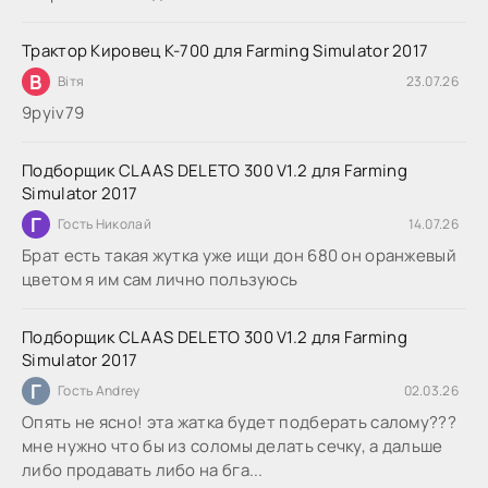
Трактор Кировец К-700 для Farming Simulator 2017
В
Вітя
23.07.26
9руіv79
Подборщик CLAAS DELETO 300 V1.2 для Farming
Simulator 2017
Г
Гость Николай
14.07.26
Брат есть такая жутка уже ищи дон 680 он оранжевый
цветом я им сам лично пользуюсь
Подборщик CLAAS DELETO 300 V1.2 для Farming
Simulator 2017
Г
Гость Andrey
02.03.26
Опять не ясно! эта жатка будет подберать салому???
мне нужно что бы из соломы делать сечку, а дальше
либо продавать либо на бга...