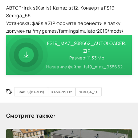
АВТОР: irakls(Karlis),Kamazist12. Конверт в FS19:
Serega_56
Установка: файл в ZIP формате перенести в папку
документы /my games/farmingsimulator2019/mods/
FS19_MAZ_938662_AUTOLOADER.
ZIP
Размер: 11.33 Mb
Название файла: fs19_maz_938662_autoloader.zip
IRAKLS(KARLIS)
KAMAZIST12
SEREGA_56
Смотрите также: