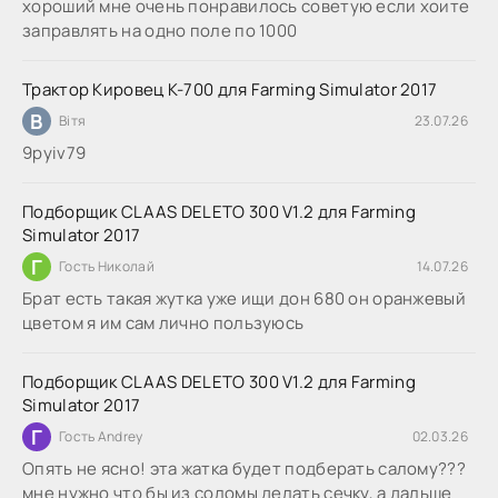
хороший мне очень понравилось советую если хоите
заправлять на одно поле по 1000
Трактор Кировец К-700 для Farming Simulator 2017
В
Вітя
23.07.26
9руіv79
Подборщик CLAAS DELETO 300 V1.2 для Farming
Simulator 2017
Г
Гость Николай
14.07.26
Брат есть такая жутка уже ищи дон 680 он оранжевый
цветом я им сам лично пользуюсь
Подборщик CLAAS DELETO 300 V1.2 для Farming
Simulator 2017
Г
Гость Andrey
02.03.26
Опять не ясно! эта жатка будет подберать салому???
мне нужно что бы из соломы делать сечку, а дальше