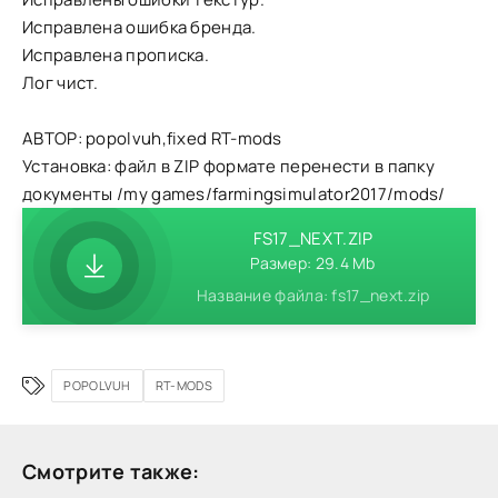
Исправлена ошибка бренда.
Исправлена прописка.
Лог чист.
АВТОР: popolvuh,fixed RT-mods
Установка: файл в ZIP формате перенести в папку
документы /my games/farmingsimulator2017/mods/
FS17_NEXT.ZIP
Размер: 29.4 Mb
Название файла: fs17_next.zip
POPOLVUH
RT-MODS
Смотрите также: