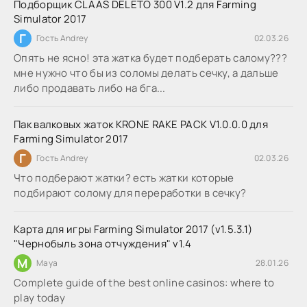
Подборщик CLAAS DELETO 300 V1.2 для Farming
Simulator 2017
Г
Гость Andrey
02.03.26
Опять не ясно! эта жатка будет подберать салому???
мне нужно что бы из соломы делать сечку, а дальше
либо продавать либо на бга...
Пак валковых жаток KRONE RAKE PACK V1.0.0.0 для
Farming Simulator 2017
Г
Гость Andrey
02.03.26
Что подберают жатки? есть жатки которые
подбирают солому для переработки в сечку?
Карта для игры Farming Simulator 2017 (v1.5.3.1)
"Чернобыль зона отчуждения" v1.4
M
Maya
28.01.26
Complete guide of the best online casinos: where to
play today