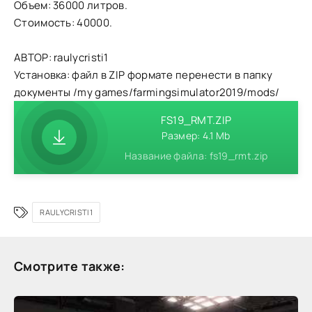
Объем: 36000 литров.
Стоимость: 40000.
АВТОР: raulycristi1
Установка: файл в ZIP формате перенести в папку
документы /my games/farmingsimulator2019/mods/
FS19_RMT.ZIP
Размер: 4.1 Mb
Название файла: fs19_rmt.zip
RAULYCRISTI1
Смотрите также: