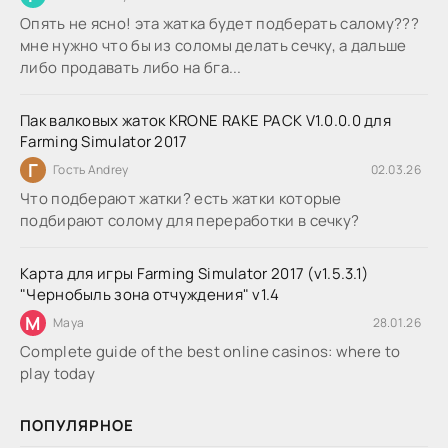
Опять не ясно! эта жатка будет подберать салому???
мне нужно что бы из соломы делать сечку, а дальше
либо продавать либо на бга...
Пак валковых жаток KRONE RAKE PACK V1.0.0.0 для
Farming Simulator 2017
Г
Гость Andrey
02.03.26
Что подберают жатки? есть жатки которые
подбирают солому для переработки в сечку?
Карта для игры Farming Simulator 2017 (v1.5.3.1)
"Чернобыль зона отчуждения" v1.4
M
Maya
28.01.26
Complete guide of the best online casinos: where to
play today
ПОПУЛЯРНОЕ