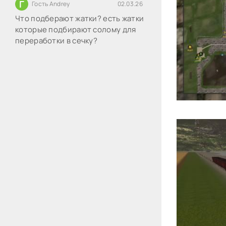
Г
Гость Andrey
02.03.26
Что подберают жатки? есть жатки
которые подбирают солому для
переработки в сечку?