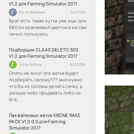
V1.2 для Farming Simulator 2017
Г
Гость Николай
14.07.26
Брат есть такая жутка уже ищи дон
680 он оранжевый цветом я им сам
лично пользуюсь
Подборщик CLAAS DELETO 300
V1.2 для Farming Simulator 2017
Г
Гость Andrey
02.03.26
Опять не ясно! эта жатка будет
подберать салому??? мне нужно
что бы из соломы делать сечку, а
дальше либо продавать либо на
бга...
Пак валковых жаток KRONE RAKE
PACK V1.0.0.0 для Farming
Simulator 2017