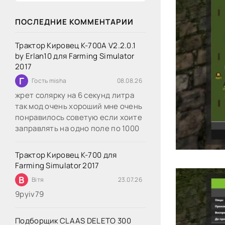
ПОСЛЕДНИЕ КОММЕНТАРИИ
Трактор Кировец К-700А V2.2.0.1
by Erlan10 для Farming Simulator
2017
Г
Гость misha
08.08.26
жрет солярку на 6 секунд литра
так мод очень хороший мне очень
понравилось советую если хоите
заправлять на одно поле по 1000
Трактор Кировец К-700 для
Farming Simulator 2017
В
Вітя
23.07.26
9руіv79
Подборщик CLAAS DELETO 300